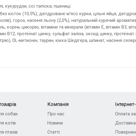
, кукурудзи, сої тапіока, пшениці.
без кісток (10,5%), дегідроване м‘ясо курки, цільні яйця, дегідров
ів), горох, насіння льону (2,0%), натуральний курячий ароматиза
ь, корінь цикорію, вітаміни та мінерали (вітамін Е, вітамін В3, вітам
амін B12, протеїнат цинку, сульфат заліза, оксид цинку, протеїнат 
трію), DL-метионін, таурин, юкка Шедігера, шпинат, насіння селер
товарів
Компанія
Інтернет
ля собак
Про нас
Оплата з
я котів
Новини
Доставка
я птахів
Статті
Повернен