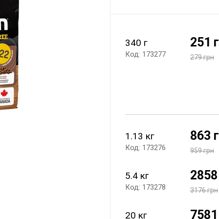
251 
340 г
Код: 173277
279 грн
863 
1.13 кг
Код: 173276
959 грн
2858
5.4 кг
Код: 173278
3176 грн
7581
20 кг