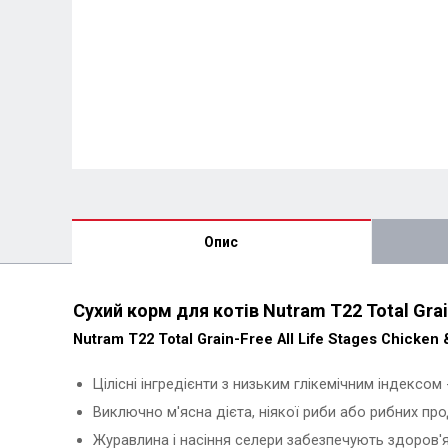
Опис
Сухий корм для котів Nutram T22 Total Grain
Nutram T22 Total Grain-Free All Life Stages Chicken 
Цілісні інгредієнти з низьким глікемічним індексом
Виключно м'ясна дієта, ніякої риби або рибних про
Журавлина і насіння селери забезпечують здоров'я