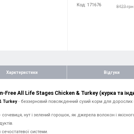
Код: 171676
8423 грн
Харктеристики
Відгуки
-Free All Life Stages Chicken & Turkey (курка та інд
& Turkey
- беззерновий повсякденний сухий корм для дорослих ко
 - сочевиця, нут і зелений горошок, як джерела волокон і якісного
дуктів.
 сечостатевої системи.