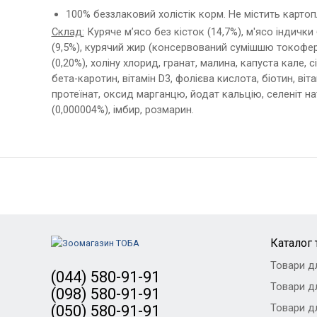
100% беззлаковий холістік корм. Не містить картоплі
Склад:
Куряче м’ясо без кісток (14,7%), м'ясо індички 
(9,5%), курячий жир (консервований сумішшю токоферол
(0,20%), холіну хлорид, гранат, малина, капуста кале, сіл
бета-каротин, вітамін D3, фолієва кислота, біотин, віт
протеїнат, оксид марганцю, йодат кальцію, селеніт на
(0,000004%), імбир, розмарин.
Каталог 
Товари д
(044) 580-91-91
Товари дл
(098) 580-91-91
Товари дл
(050) 580-91-91