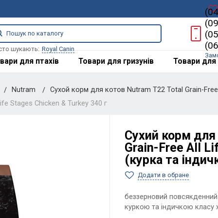
(0
(0
(0
(0
сто шукають:
Royal Canin
Зам
вари для птахів
Товари для гризунів
Товари для 
Nutram
Сухой корм для котов Nutram T22 Total Grain-Free A
ife Stages Chicken & Turkey 340 г
Сухий корм для 
Grain-Free All L
(курка та індичк
Додати в обране
беззерновий повсякденний с
куркою та індичкою класу 