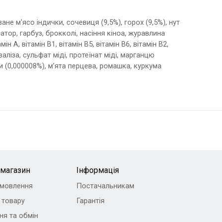
ане м'ясо індички, сочевиця (9,5%), горох (9,5%), нут
тор, гарбуз, брокколі, насіння кіноа, журавлина
ін А, вітамін В1, вітамін B5, вітамін B6, вітамін B2,
заліза, сульфат міді, протеїнат міді, марганцю
и (0,000008%), м’ята перцева, ромашка, куркума
-магазин
Інформація
амовлення
Постачальникам
 товару
Гарантія
ня та обмін