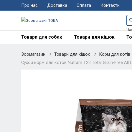
Про нас
Доставка
Оплата
Контакти
Ча
Товари для собак
Товари для кішок
То
Зоомагазин
Товари для кішок
Корм для котів
Сухой корм для котов Nutram T22 Total Grain-Free All L