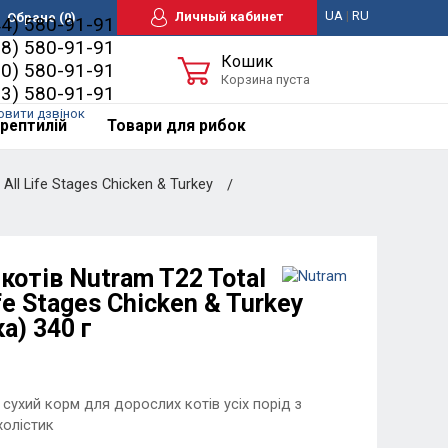
UA
|
RU
Личный кабинет
Обране
(0)
44) 580-91-91
98) 580-91-91
Кошик
50) 580-91-91
Корзина пуста
63) 580-91-91
овити дзвінок
рептилій
Товари для рибок
ll Life Stages Chicken & Turkey
котів Nutram T22 Total
ife Stages Chicken & Turkey
а) 340 г
ухий корм для дорослих котів усіх порід з
холістик