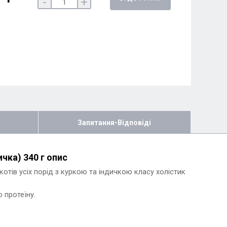
-
+
Запитання-Відповіді
ичка) 340 г опис
тів усіх порід з куркою та індичкою класу холістик
 протеїну.