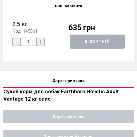
Інші варіанти
2.5 кг
635 грн
Код: 145061
-
+
ВІДСУТНІЙ
Харктеристики
Сухой корм для собак Earthborn Holistic Adult
Vantage 12 кг опис
Харктеристики
ХарктеристикиОтзывы