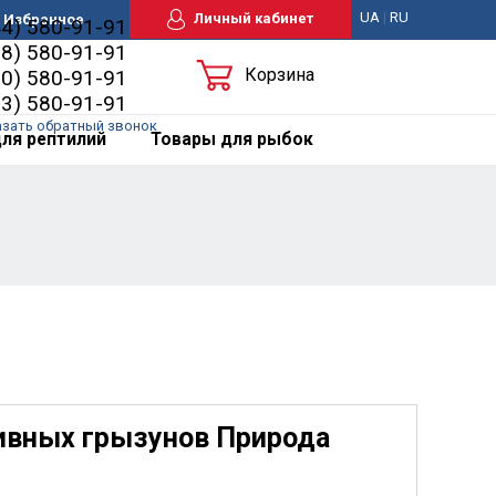
UA
|
RU
Личный кабинет
Избранное
44) 580-91-91
98) 580-91-91
Корзина
50) 580-91-91
63) 580-91-91
азать обратный звонок
ля рептилий
Товары для рыбок
ивных грызунов Природа