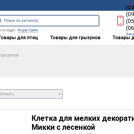
(0
(0
(0
(0
сто ищут:
Royal Canin
Зак
Товары для птиц
Товары для грызунов
Товары д
 грызунов
Клетка для мелких декорат
Микки с лесенкой