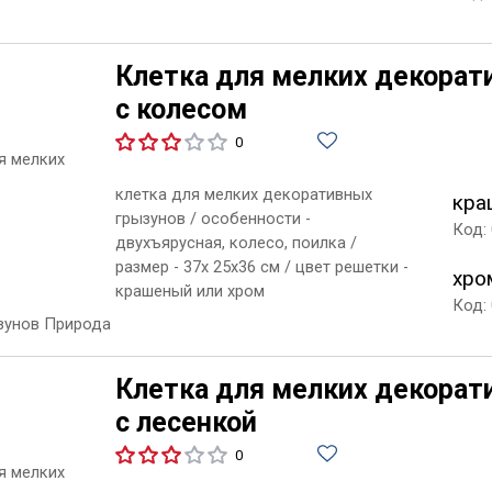
Клетка для мелких декорат
с колесом
0
клетка для мелких декоративных
кра
грызунов / особенности -
Код:
двухъярусная, колесо, поилка /
размер - 37х 25х36 см / цвет решетки -
хро
крашеный или хром
Код:
Клетка для мелких декорат
с лесенкой
0