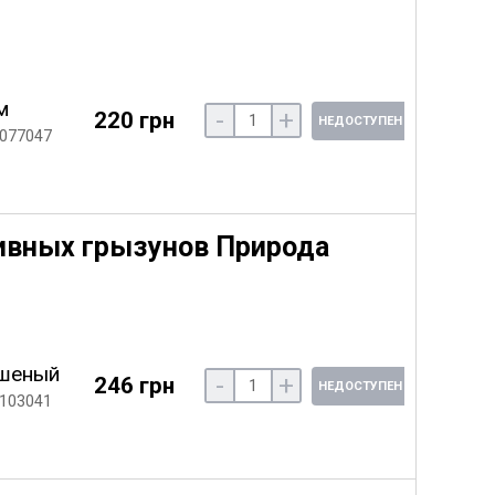
м
-
+
220 грн
НЕДОСТУПЕН
 077047
ивных грызунов Природа
шеный
-
+
246 грн
НЕДОСТУПЕН
 103041