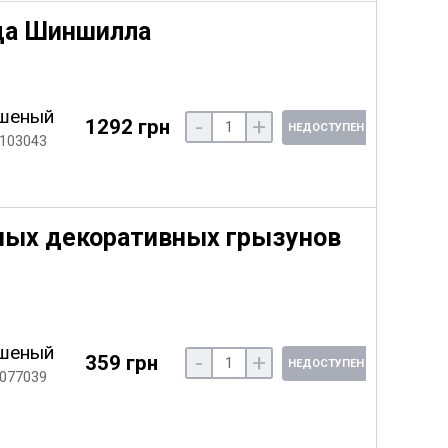
да Шиншилла
шеный
-
+
1292 грн
НЕДОСТУПЕН
 103043
пных декоративных грызунов
шеный
-
+
359 грн
НЕДОСТУПЕН
 077039