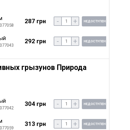
м
-
+
287 грн
НЕДОСТУПЕН
 077058
ый
-
+
292 грн
НЕДОСТУПЕН
 077043
ивных грызунов Природа
ый
-
+
304 грн
НЕДОСТУПЕН
 077042
м
-
+
313 грн
НЕДОСТУПЕН
 077059