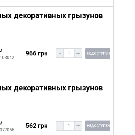
пных декоративных грызунов
м
-
+
966 грн
НЕДОСТУПЕН
 103042
пных декоративных грызунов
м
-
+
562 грн
НЕДОСТУПЕН
 077055