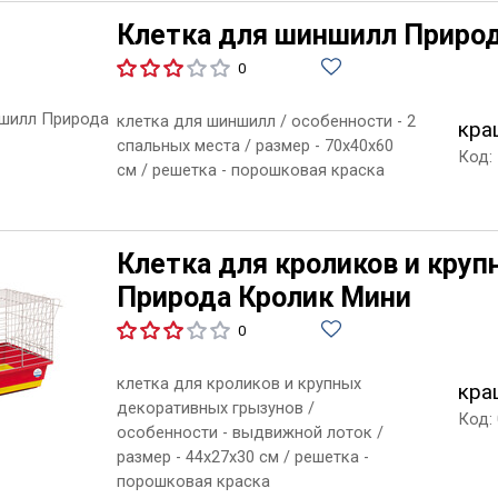
Клетка для шиншилл Приро
0
клетка для шиншилл / особенности - 2
кра
спальных места / размер - 70х40х60
Код:
см / решетка - порошковая краска
Клетка для кроликов и кру
Природа Кролик Мини
0
клетка для кроликов и крупных
кра
декоративных грызунов /
Код:
особенности - выдвижной лоток /
размер - 44х27х30 см / решетка -
порошковая краcка