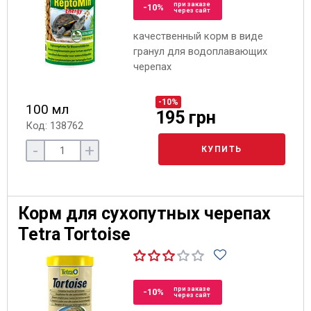
при заказе
-10%
через сайт
качественный корм в виде
гранул для водоплавающих
черепах
-10%
100 мл
195 грн
Код: 138762
-
+
КУПИТЬ
Корм для сухопутных черепах
Tetra Tortoise
при заказе
-10%
через сайт