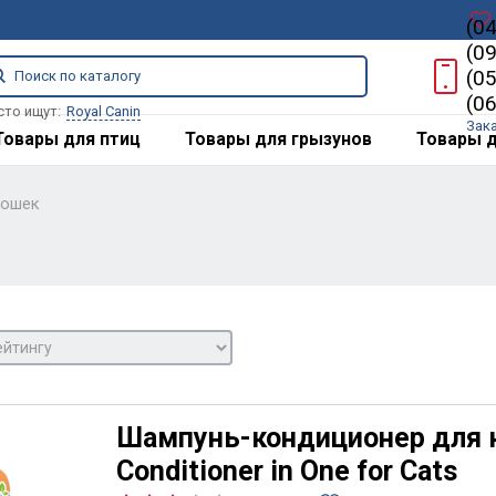
(0
(0
(0
(0
сто ищут:
Royal Canin
Зак
Товары для птиц
Товары для грызунов
Товары д
кошек
Шампунь-кондиционер для к
Conditioner in One for Cats