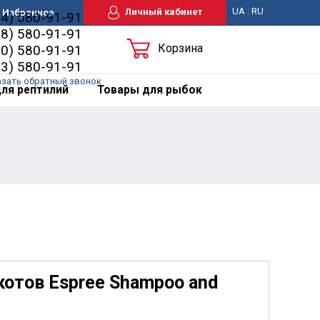
UA
|
RU
Личный кабинет
Избранное
44) 580-91-91
98) 580-91-91
Корзина
50) 580-91-91
63) 580-91-91
азать обратный звонок
ля рептилий
Товары для рыбок
отов Espree Shampoo and