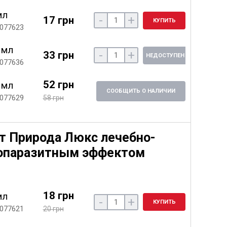
мл
-
+
17 грн
КУПИТЬ
 077623
 мл
-
+
33 грн
НЕДОСТУПЕН
 077636
52 грн
 мл
СООБЩИТЬ О НАЛИЧИИ
 077629
58 грн
т Природа Люкс лечебно-
вопаразитным эффектом
18 грн
мл
-
+
КУПИТЬ
 077621
20 грн