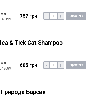
 мл
-
+
757 грн
НЕДОСТУПЕН
 048133
ea & Tick Cat Shampoo
 мл
-
+
685 грн
НЕДОСТУПЕН
 048089
 Природа Барсик