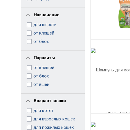
Назначение
для шерсти
от клещей
от блох
Паразиты
от клещей
от блох
от вшей
Возраст кошки
для котят
для взрослых кошек
для пожилых кошек