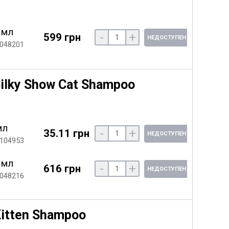
 мл
-
+
599 грн
НЕДОСТУПЕН
 048201
ilky Show Cat Shampoo
мл
-
+
35.11 грн
НЕДОСТУПЕН
 104953
 мл
-
+
616 грн
НЕДОСТУПЕН
 048216
itten Shampoo