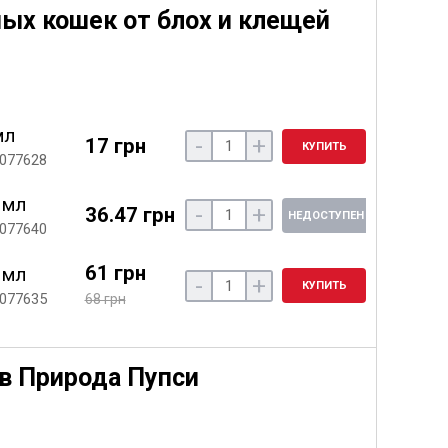
х кошек от блох и клещей
мл
-
+
17 грн
КУПИТЬ
 077628
 мл
-
+
36.47 грн
НЕДОСТУПЕН
 077640
61 грн
 мл
-
+
КУПИТЬ
 077635
68 грн
в Природа Пупси