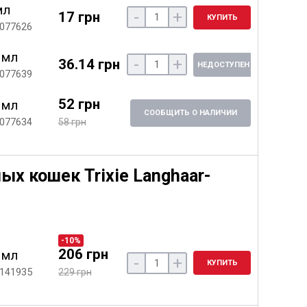
мл
-
+
17 грн
КУПИТЬ
 077626
 мл
-
+
36.14 грн
НЕДОСТУПЕН
 077639
52 грн
 мл
СООБЩИТЬ О НАЛИЧИИ
 077634
58 грн
х кошек Trixie Langhaar-
-10%
206 грн
 мл
-
+
КУПИТЬ
 141935
229 грн