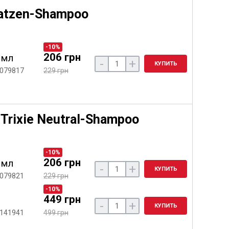
Katzen-Shampoo
-10%
206 грн
 мл
-
+
КУПИТЬ
 079817
229 грн
Trixie Neutral-Shampoo
-10%
206 грн
 мл
-
+
КУПИТЬ
 079821
229 грн
-10%
449 грн
-
+
КУПИТЬ
 141941
499 грн