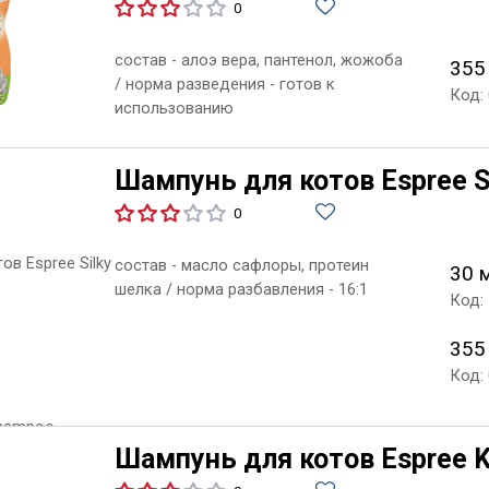
0
состав - алоэ вера, пантенол, жожоба
355
/ норма разведения - готов к
Код:
использованию
Шампунь для котов Espree S
0
состав - масло сафлоры, протеин
30 
шелка / норма разбавления - 16:1
Код:
355
Код:
Шампунь для котов Espree K