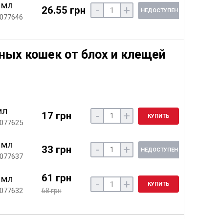
 мл
-
+
26.55 грн
НЕДОСТУПЕН
 077646
ых кошек от блох и клещей
мл
-
+
17 грн
КУПИТЬ
 077625
 мл
-
+
33 грн
НЕДОСТУПЕН
 077637
61 грн
 мл
-
+
КУПИТЬ
 077632
68 грн