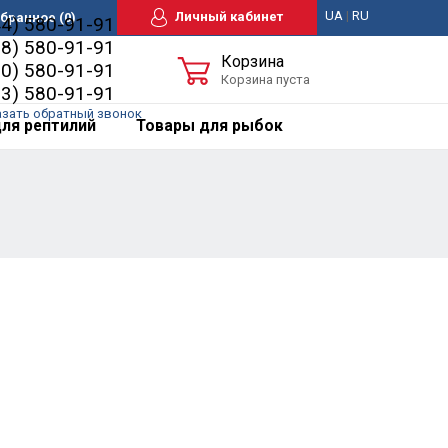
UA
|
RU
Личный кабинет
бранное
(0)
44) 580-91-91
98) 580-91-91
Корзина
50) 580-91-91
Корзина пуста
63) 580-91-91
азать обратный звонок
ля рептилий
Товары для рыбок