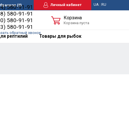
UA
|
RU
Личный кабинет
бранное
(0)
44) 580-91-91
98) 580-91-91
Корзина
50) 580-91-91
Корзина пуста
63) 580-91-91
азать обратный звонок
ля рептилий
Товары для рыбок