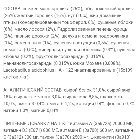
СОСТАВ: свежее мясо кролика (26%), обезвоженный кролик
(26%), желтый горошек (16%), нут (10%), жир домашней
птицы (консервированный токоферол, 6%), сушеные яблоки
(6%), масло лосося (2%), Гидролизованная печень курицы
(2%), пивные дрожжи (2%), шелуха и семена подорожника
(1%), семена льна (1%), сушеная настурция (0,5%), сушеная
ромашка (0,5%), минералы, сушеная облепиха (0,3%), сушеная
клюква (0,2%), фруктоолигосахариды (0,015%),
маннанолигосахариды (0,015%), юкка Мохаве (0,008%),
Lactobacillus acidophilus HA - 122 инактивированные (15x109
клеток / кг).
АНАЛИТИЧЕСКИЙ СОСТАВ: сырой белок 31,0%, сырой жир
18%, сырая клетчатка 3,0%, сырая зола 8,8%, влажность
10,0%, омега-3 0,4%, омега-6 1,2%, кальций 0,8%, фосфор 0,7%,
натрий 1,0%, магний 0,04%.
ПИЩЕВЫЕ ДОБАВКИ НА 1 КГ: витамин A (3a672a) 20000 МЕ,
витамин D3 (E671) 800 МЕ, витамин E (3a700) 600 мг, витамин
C (3a312) 300 мг, таурин (3a370) 2500 мг, L-карнитин (3a910)