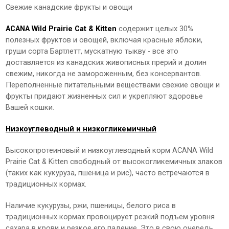
Свежие канадские фрукты и овощи
ACANA Wild Prairie Сat & Kitten
содержит целых 30%
полезных фруктов и овощей, включая красные яблоки,
груши сорта Бартлетт, мускатную тыкву - все это
доставляется из канадских живописных прерий и долин
свежим, никогда не замороженным, без консервантов.
Переполненные питательными веществами свежие овощи и
фрукты придают жизненных сил и укрепляют здоровье
Вашей кошки.
Низкоуглеводный и низкогликемичный
Высокопротеиновый и низкоуглеводный корм ACANA Wild
Prairie Сat & Kitten свободный от высокогликемичных злаков
(таких как кукуруза, пшеница и рис), часто встречаются в
традиционных кормах.
Наличие кукурузы, ржи, пшеницы, белого риса в
традиционных кормах провоцирует резкий подъем уровня
сахара в крови и резкое его падение. Это в свою очередь