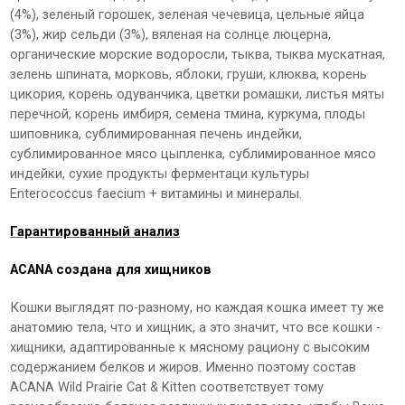
(4%), зеленый горошек, зеленая чечевица, цельные яйца
(3%), жир сельди (3%), вяленая на солнце люцерна,
органические морские водоросли, тыква, тыква мускатная,
зелень шпината, морковь, яблоки, груши, клюква, корень
цикория, корень одуванчика, цветки ромашки, листья мяты
перечной, корень имбиря, семена тмина, куркума, плоды
шиповника, сублимированная печень индейки,
сублимированное мясо цыпленка, сублимированное мясо
индейки, сухие продукты ферментаци культуры
Enterococcus faecium + витамины и минералы.
Гарантированный анализ
ACANA создана для хищников
Кошки выглядят по-разному, но каждая кошка имеет ту же
анатомию тела, что и хищник, а это значит, что все кошки -
хищники, адаптированные к мясному рациону с высоким
содержанием белков и жиров. Именно поэтому состав
ACANA Wild Prairie Сat & Kitten соответствует тому