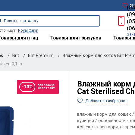
Из
(0
(0
(0
(0
сто ищут:
Royal Canin
Зак
Товары для птиц
Товары для грызунов
Товары д
ек
Brit
Brit Premium
Влажный корм для котов Brit Premi
cken 0,1 кг
Влажный корм д
при заказе
-10%
через сайт
Cat Sterilised Ch
Добавить в избранное
влажный корм для кошек / 
курицей / особенности - д
кошек / класс корма - пре