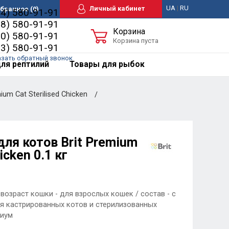
UA
|
RU
Личный кабинет
бранное
(0)
44) 580-91-91
98) 580-91-91
Корзина
50) 580-91-91
Корзина пуста
63) 580-91-91
азать обратный звонок
ля рептилий
Товары для рыбок
um Cat Sterilised Chicken
ля котов Brit Premium
icken 0.1 кг
возраст кошки - для взрослых кошек / состав - с
ля кастрированных котов и стерилизованных
миум