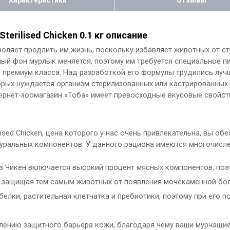
Характеристики
Отзывы
terilised Chicken 0.1 кг описание
оляет продлить им жизнь, поскольку избавляет животных от ст
ный фон мурлык меняется, поэтому им требуется специальное 
n
премиум класса. Над разработкой его формулы трудились лучш
орых нуждается организм стерилизованных или кастрированных
тернет-зоомагазин «Тоба» имеет превосходные вкусовые свойст
ilised Chicken, цена которого у нас очень привлекательна, вы 
туральных компонентов. У данного рациона имеются многочисл
з Чикен включается высокий процент мясных компонентов, поэ
 защищая тем самым животных от появления мочекаменной бол
белки, растительная клетчатка и пребиотики, поэтому при его
плению защитного барьера кожи, благодаря чему ваши мурчащи