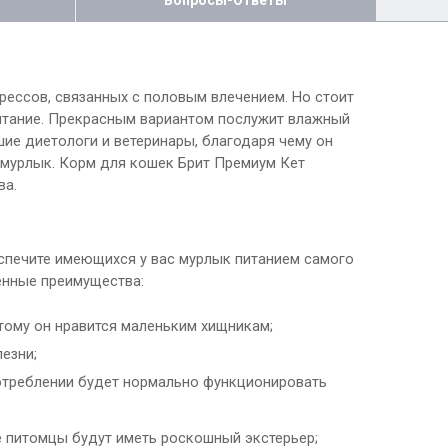
Вопросы-Ответы
рессов, связанных с половым влечением. Но стоит
питание. Прекрасным вариантом послужит влажный
ие диетологи и ветеринары, благодаря чему он
 мурлык. Корм для кошек Брит Премиум Кет
ва.
обеспечите имеющихся у вас мурлык питанием самого
енные преимущества:
тому он нравится маленьким хищникам;
езни;
 потреблении будет нормально функционировать
е питомцы будут иметь роскошный экстерьер;