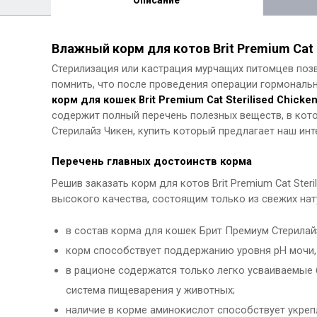
Описание
Влажный корм для котов Brit Premium Cat S
Стерилизация или кастрация мурчащих питомцев позв
помнить, что после проведения операции гормональ
корм для кошек Brit Premium Cat Sterilised Chicke
содержит полный перечень полезных веществ, в кот
Стерилайз Чикен, купить который предлагает наш ин
Перечень главных достоинств корма
Решив заказать корм для котов Brit Premium Cat Ster
высокого качества, состоящим только из свежих на
в состав корма для кошек Брит Премиум Стерилай
корм способствует поддержанию уровня pH мочи,
в рационе содержатся только легко усваиваемые 
система пищеварения у животных;
наличие в корме аминокислот способствует укре