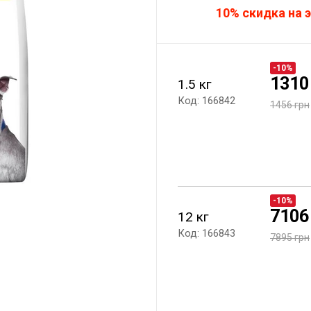
10% скидка на э
-10%
1310
1.5 кг
Код: 166842
1456 грн
-10%
7106
12 кг
Код: 166843
7895 грн