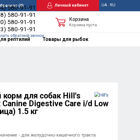
UA
|
RU
Личный кабинет
бранное
(0)
44) 580-91-91
98) 580-91-91
Корзина
50) 580-91-91
Корзина пуста
63) 580-91-91
азать обратный звонок
ля рептилий
Товары для рыбок
корм для собак Hill's
t Canine Digestive Care i/d Low
ица) 1.5 кг
значение - для желудочно-кишечного тракта