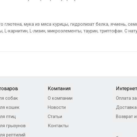
го глютена, мука из мяса курицы, гидролизат белка, ячмень, сем
ы, L-карнитин, L-лизин, микроэлементы, таурин, триптофан. С н
 товаров
Компания
Интернет
ля собак
О компании
Оплата за
ля кошек
Новости
Доставка
ля птиц
Статьи
Возврат 
ля грызунов
Контакты
ля рептилий