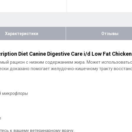
Характеристики
Отзывы
iption Diet Canine Digestive Care i/d Low Fat Chicken
иваемый рацион с низким содержанием жира. Может использоват
ески доказано помогает желудочно-кишечному тракту восстано
ой микрофлоры
е
есь к вашему ветеринарному врачу.