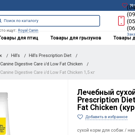
Из
(0
(0
(0
(0
сто ищут:
Royal Canin
Зак
Товары для птиц
Товары для грызунов
Товары д
ак
Hill's
Hill's Prescription Diet
Canine Digestive Care i/d Low Fat Chicken
anine Digestive Care i/d Low Fat Chicken 1,5 кг
Лечебный сухой 
Prescription Die
Fat Chicken (кур
Добавить в избранное
сухой корм для собак / на