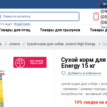
Из
(0
(0
(0
(0
сто ищут:
Royal Canin
Зак
Товары для птиц
Товары для грызунов
Товары д
ак
Josera
Сухой корм для собак Josera High Energy
Су
Сухой корм для 
skid
при заказе
ka_bi
через сайт
Energy 15 кг
g
Добавить в избранное
сухой корм для собак / воз
- премиум / размер породы 
потребности - активный о
10% скидка на э