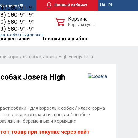
UA
|
RU
Личный кабинет
бранное
(0)
44) 580-91-91
98) 580-91-91
Корзина
50) 580-91-91
Корзина пуста
63) 580-91-91
азать обратный звонок
ля рептилий
Товары для рыбок
хой корм для собак Josera High Energy 15 кг
собак Josera High
раст собаки - для взрослых собак / класс корма
- средняя, крупная и гигантская / особые
браз жизни, беременные и кормящие
тот товар при покупке через сайт