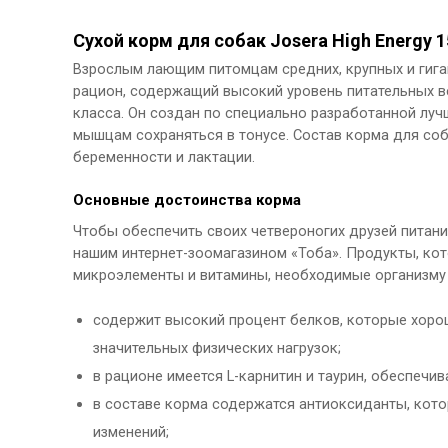
Сухой корм для собак Josera High Energy 1
Взрослым лающим питомцам средних, крупных и гига
рацион, содержащий высокий уровень питательных в
класса. Он создан по специально разработанной лу
мышцам сохраняться в тонусе. Состав корма для со
беременности и лактации.
Основные достоинства корма
Чтобы обеспечить своих четвероногих друзей питани
нашим интернет-зоомагазином «Тоба». Продукты, ко
микроэлементы и витамины, необходимые организму 
содержит высокий процент белков, которые хорош
значительных физических нагрузок;
в рационе имеется L-карнитин и таурин, обеспеч
в составе корма содержатся антиоксиданты, кот
изменений;