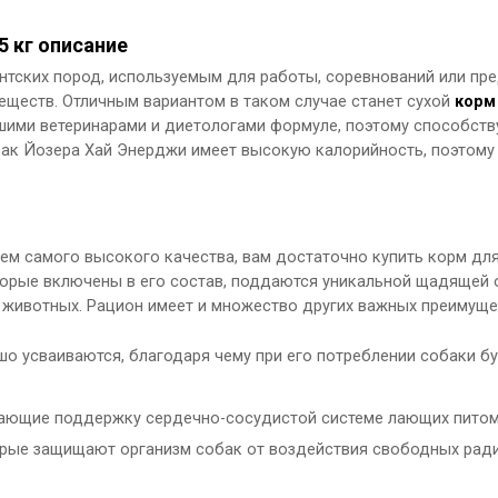
5 кг описание
нтских пород, используемым для работы, соревнований или пр
еществ. Отличным вариантом в таком случае станет сухой
корм
чшими ветеринарами и диетологами формуле, поэтому способств
бак Йозера Хай Энерджи имеет высокую калорийность, поэтому
ем самого высокого качества, вам достаточно купить корм для 
торые включены в его состав, поддаются уникальной щадящей о
животных. Рацион имеет и множество других важных преимуще
о усваиваются, благодаря чему при его потреблении собаки б
ивающие поддержку сердечно-сосудистой системе лающих питом
орые защищают организм собак от воздействия свободных рад