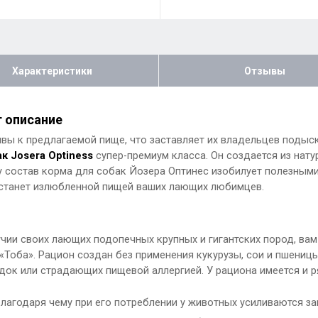
Характеристики
Отзывы
г описание
ы к предлагаемой пище, что заставляет их владельцев подыс
к Josera Optiness
супер-премиум класса. Он создается из нат
 состав корма для собак Йозера Оптинес изобилует полезными
 станет излюбленной пищей ваших лающих любимцев.
чии своих лающих подопечных крупных и гигантских пород, вам
«Тоба». Рацион создан без применения кукурузы, сои и пшениц
ок или страдающих пищевой аллергией. У рациона имеется и р
лагодаря чему при его потреблении у животных усиливаются за