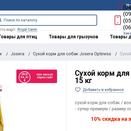
Из
(0
(0
(0
(0
сто ищут:
Royal Canin
Зак
Товары для птиц
Товары для грызунов
Товары д
ак
Josera
Сухой корм для собак Josera Optiness
Сухой
Сухой корм для 
skid
при заказе
ka_bi
через сайт
15 кг
g
Добавить в избранное
сухой корм для собак / воз
- супер-премиум / размер п
10% скидка на э