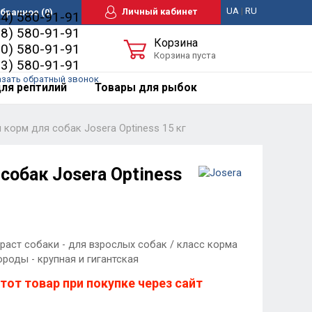
UA
|
RU
Личный кабинет
бранное
(0)
44) 580-91-91
98) 580-91-91
Корзина
50) 580-91-91
Корзина пуста
63) 580-91-91
азать обратный звонок
ля рептилий
Товары для рыбок
 корм для собак Josera Optiness 15 кг
собак Josera Optiness
раст собаки - для взрослых собак / класс корма
ороды - крупная и гигантская
тот товар при покупке через сайт