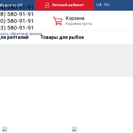
UA
|
RU
Личный кабинет
бранное
(0)
44) 580-91-91
98) 580-91-91
Корзина
50) 580-91-91
Корзина пуста
63) 580-91-91
азать обратный звонок
ля рептилий
Товары для рыбок