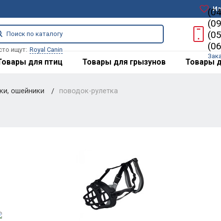
Из
(0
(0
(0
(0
сто ищут:
Royal Canin
Зак
Товары для птиц
Товары для грызунов
Товары д
дки, ошейники
поводок-рулетка