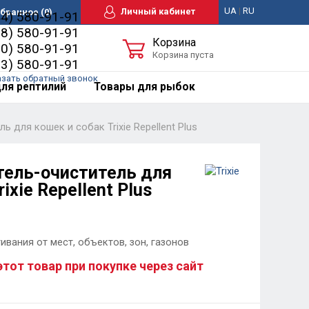
UA
|
RU
Личный кабинет
бранное
(0)
44) 580-91-91
98) 580-91-91
Корзина
50) 580-91-91
Корзина пуста
63) 580-91-91
азать обратный звонок
ля рептилий
Товары для рыбок
ь для кошек и собак Trixie Repellent Plus
тель-очиститель для
ixie Repellent Plus
ивания от мест, объектов, зон, газонов
этот товар при покупке через сайт