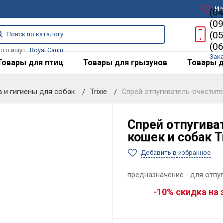
Из
(0
(0
(0
(0
сто ищут:
Royal Canin
Зак
Товары для птиц
Товары для грызунов
Товары д
а и гигиены для собак
Trixie
Спрей отпугиватель-очистител
Спрей отпугива
кошек и собак Tr
Добавить в избранное
предназначение - для отпуг
-10% скидка на 