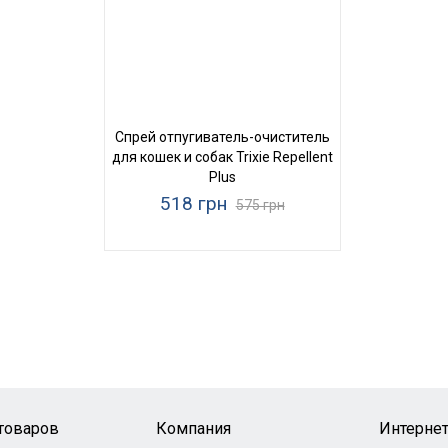
Спрей отпугиватель-очиститель
для кошек и собак Trixie Repellent
Plus
518 грн
575 грн
 товаров
Компания
Интернет