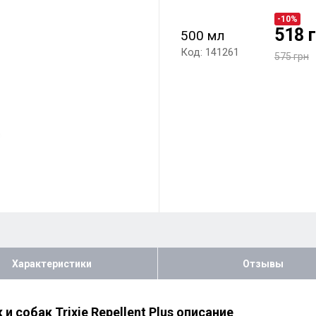
-10%
518 
500 мл
Код: 141261
575 грн
Характеристики
Отзывы
 собак Trixie Repellent Plus описание