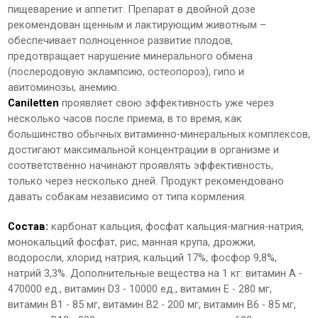
пищеварение и аппетит. Препарат в двойной дозе
рекомендован щенным и лактирующим животным –
обеспечивает полноценное развитие плодов,
предотвращает нарушение минерального обмена
(послеродовую эклампсию, остеопороз), гипо и
авитоминозы, анемию.
Caniletten
проявляет свою эффективность уже через
несколько часов после приема, в то время, как
большинство обычных витаминно-минеральных комплексов,
достигают максимальной концентрации в организме и
соответственно начинают проявлять эффективность,
только через несколько дней. Продукт рекомендовано
давать собакам независимо от типа кормления.
Состав:
карбонат кальция, фосфат кальция-магния-натрия,
монокальций фосфат, рис, манная крупа, дрожжи,
водоросли, хлорид натрия, кальций 17%, фосфор 9,8%,
натрий 3,3%. Дополнительные вещества на 1 кг: витамин А -
470000 ед., витамин D3 - 10000 ед., витамин Е - 280 мг,
витамин В1 - 85 мг, витамин В2 - 200 мг, витамин В6 - 85 мг,