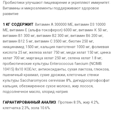
Пробиотики улучшают пищеварение и укрепляют иммунитет.
Витамины и микроэлементы поддерживают здоровое
развитие
1 КГ СОДЕРЖИТ
: Витамин А 300000 МЕ, витамин D3 10000
МЕ, витамин Е (альфа-токоферол) 6000 мг, витамин К 50 мг,
витамин В1 300 мг, витамин В2 300 мг, витамин В6 200 мг,
витамин В12 5 мг, витамин С 3500 мг, биотин 250 мг,
ниацинамид 1500 мг, кальция пантотенат 1000 мг, фолиевая
кислота 25 мг, железа хелат 750 мг, меди хелат 150 мг, цинка
хелат 700 мг, марганца хелат 250 мг, селена хелат 1.8 мг,
пробиотические культуры Enterococcus faecium (NCIMB
10415) 8x10 КОЕ/кг, антиоксиданты, сухая лактоза, глюкоза,
пшеничный крахмал, сухие дрожжи, клеточные стенки
культуры Saccharomyces cerevisiae 8%, дигидроортофосфат
кальция, обезжиренное сухое молоко, жир лосося,
подсолнечное масло, хлорид натрия.
ГАРАНТИРОВАННЫЙ АНАЛИЗ
: Протеин 8.5%, жир 4.2%,
клетчатка 2.3%, зола 10.6%.