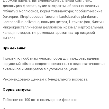
Дрожжи пивные, витаминно-минеральный комплекс,
дикальцию фосфат, сухие экстракты: аболонна, зеленых
губчатых моллюсков, корня топинамбура; пробиотические
бактерии: Streptococcus faecium, Lactobacillus plantarum,
Lactobacillus salivarius; кальция цитрат, L-триптофан, биотин,
микрокристаллическая целлюлоза, крахмал картофельный,
кальция стеарат, гипромелоза, ароматизатор пищевой
«м'ясо».
Применение:
Применяют собакам мелких пород для предотвращения
нарушений обмена веществ, связанных с недостаточностью
витаминов и минералов в суточном рационе.
Рекомендовано щенкам с 6-недельного возраста.
Форма выпуска:
Таблетки по 100 шт. в полимерном флаконе.