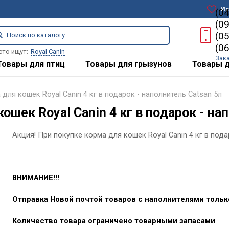
Из
(0
(0
(0
(0
сто ищут:
Royal Canin
Зак
Товары для птиц
Товары для грызунов
Товары д
для кошек Royal Canin 4 кг в подарок - наполнитель Catsan 5л
ошек Royal Canin 4 кг в подарок - на
Акция! При покупке корма для кошек Royal Canin 4 кг в пода
ВНИМАНИЕ!!!
Отправка Новой почтой товаров с наполнителями толь
Количество товара
ограничено
товарными запасами