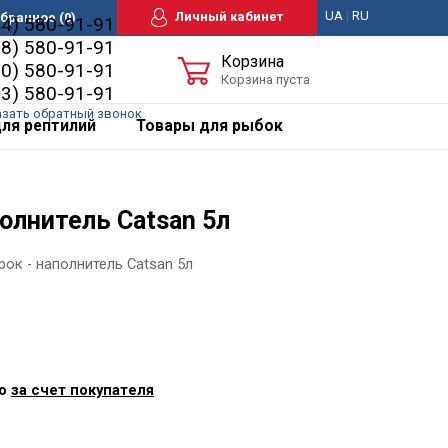
UA
|
RU
Личный кабинет
бранное
(0)
44) 580-91-91
98) 580-91-91
Корзина
50) 580-91-91
Корзина пуста
63) 580-91-91
азать обратный звонок
ля рептилий
Товары для рыбок
полнитель Catsan 5л
рок - наполнитель Catsan 5л
ко
за счет покупателя