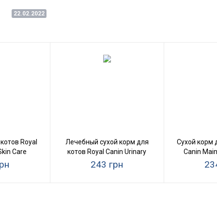
22.02.2022
котов Royal
Лечебный сухой корм для
Сухой корм 
Skin Care
котов Royal Canin Urinary
Canin Main
Care
рн
243 грн
23