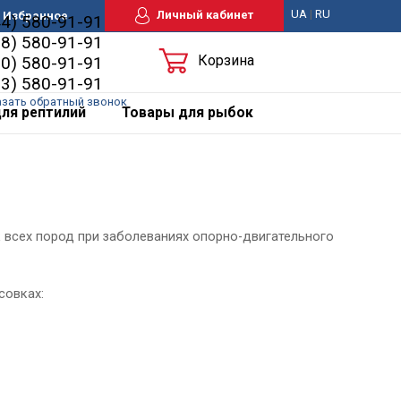
UA
|
RU
Личный кабинет
Избранное
44) 580-91-91
98) 580-91-91
Корзина
50) 580-91-91
63) 580-91-91
азать обратный звонок
ля рептилий
Товары для рыбок
бак всех пород при заболеваниях опорно-двигательного
совках: