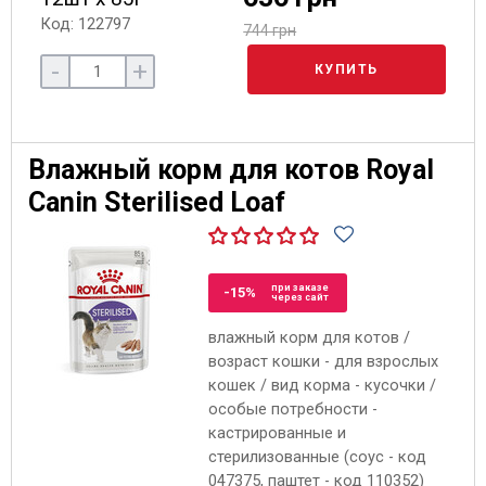
Код: 122797
744 грн
-
+
КУПИТЬ
Влажный корм для котов Royal
Canin Sterilised Loaf
при заказе
-15%
через сайт
влажный корм для котов /
возраст кошки - для взрослых
кошек / вид корма - кусочки /
особые потребности -
кастрированные и
стерилизованные (соус - код
047375, паштет - код 110352)