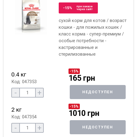
при заказе
-15%
через сайт
сухой корм для котов / возраст
кошки - для пожилых кошек /
класс корма - супер-премиум /
особые потребности -
кастрированные и
стерилизованные
-15%
0.4 кг
165 грн
Код: 047353
-
+
НЕДОСТУПЕН
-15%
2 кг
1010 грн
Код: 047354
-
+
НЕДОСТУПЕН