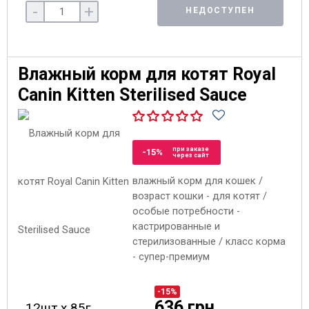
-
+
НЕДОСТУПЕН
Влажный корм для котят Royal
Canin Kitten Sterilised Sauce
при заказе
-15%
через сайт
влажный корм для кошек /
возраст кошки - для котят /
особые потребности -
кастрированные и
стерилизованные / класс корма
- супер-премиум
-15%
636 грн
12шт х 85г