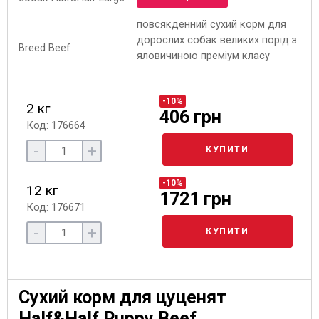
повсякденний сухий корм для
дорослих собак великих порід з
яловичиною преміум класу
-10%
2 кг
406 грн
Код: 176664
-
+
КУПИТИ
-10%
12 кг
1721 грн
Код: 176671
-
+
КУПИТИ
Сухий корм для цуценят
Half&Half Puppy Beef