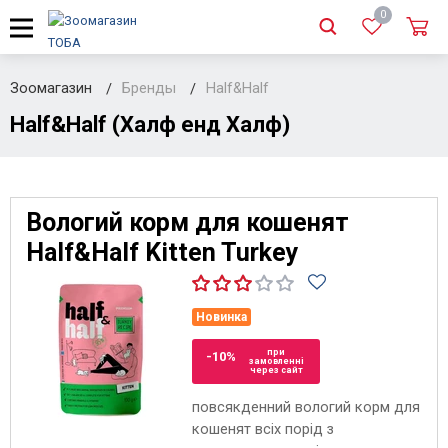
0
Зоомагазин
Бренды
Half&Half
Half&Half (Халф енд Халф)
Вологий корм для кошенят
Half&Half Kitten Turkey
Новинка
при
-10%
замовленні
через сайт
повсякденний вологий корм для
кошенят всіх порід з