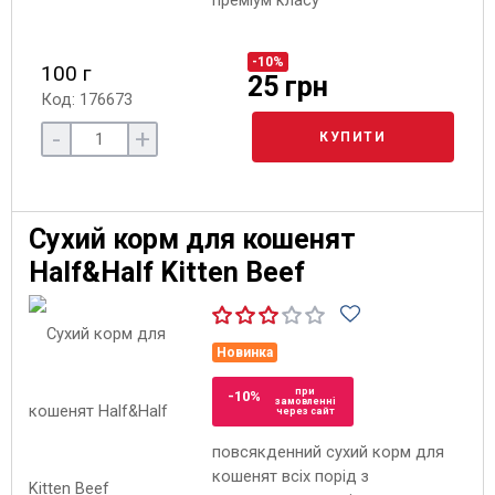
преміум класу
-10%
100 г
25 грн
Код: 176673
-
+
КУПИТИ
Сухий корм для кошенят
Half&Half Kitten Beef
Новинка
при
-10%
замовленні
через сайт
повсякденний сухий корм для
кошенят всіх порід з