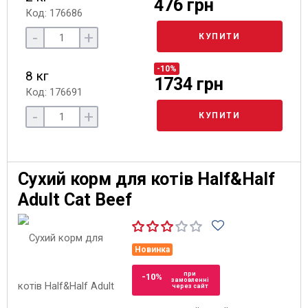
476 грн
Код: 176686
-
+
КУПИТИ
-10%
8 кг
1734 грн
Код: 176691
-
+
КУПИТИ
Сухий корм для котів Half&Half
Adult Cat Beef
Новинка
при
-10%
замовленні
через сайт