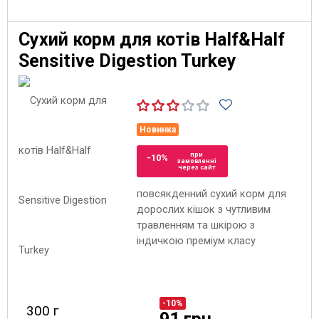
Сухий корм для котів Half&Half
Sensitive Digestion Turkey
Новинка
при
-10%
замовленні
через сайт
повсякденний сухий корм для
дорослих кішок з чутливим
травленням та шкірою з
індичкою преміум класу
-10%
300 г