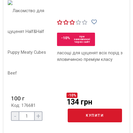
при
-10%
замовленні
через сайт
ласощі для цуценят всіх порід з
яловичиною преміум класу
-10%
100 г
134 грн
Код: 176681
-
+
КУПИТИ