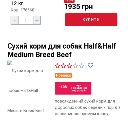
-10%
12 кг
1935 грн
Код: 176660
-
+
КУПИТИ
Сухий корм для собак Half&Half
Medium Breed Beef
Новинка
при
-10%
замовленні
через сайт
повсякденний сухий корм для
дорослих собак середніх порід з
яловичиною преміум класу