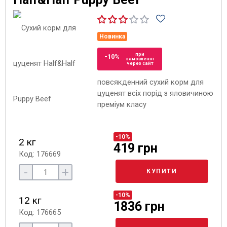
Новинка
при
-10%
замовленні
через сайт
повсякденний сухий корм для
цуценят всіх порід з яловичиною
преміум класу
-10%
2 кг
419 грн
Код: 176669
-
+
КУПИТИ
-10%
12 кг
1836 грн
Код: 176665