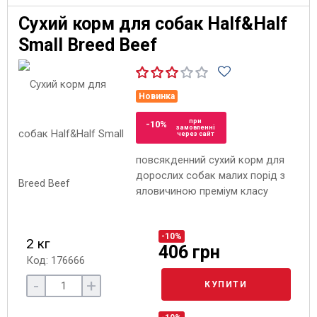
Сухий корм для собак Half&Half
Small Breed Beef
Новинка
при
-10%
замовленні
через сайт
повсякденний сухий корм для
дорослих собак малих порід з
яловичиною преміум класу
-10%
2 кг
406 грн
Код: 176666
-
+
КУПИТИ