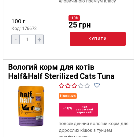
яловичиною преміум класу
-10%
100 г
25 грн
Код: 176672
-
+
КУПИТИ
Вологий корм для котів
Half&Half Sterilized Cats Tuna
Новинка
при
-10%
замовленні
через сайт
повсякденний вологий корм для
дорослих кішок з тунцем