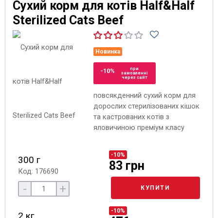
Сухий корм для котів Half&Half
Sterilized Cats Beef
Новинка
при
-10%
замовленні
через сайт
повсякденний сухий корм для
дорослих стерилізованих кішок
та кастрованих котів з
яловичиною преміум класу
-10%
300 г
83 грн
Код: 176690
-
+
КУПИТИ
-10%
2 кг