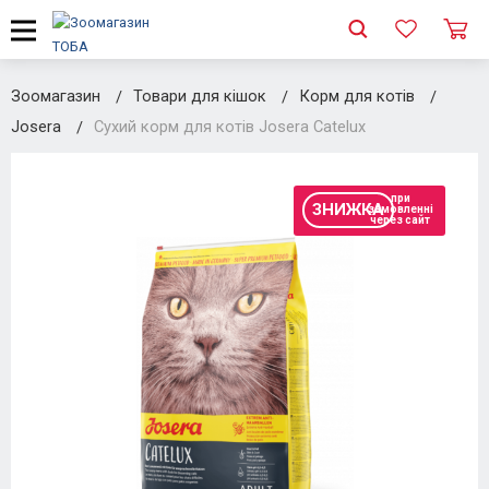
Зоомагазин
Товари для кішок
Корм для котів
Josera
Сухий корм для котів Josera Catelux
при
ЗНИЖКА
замовленні
через сайт