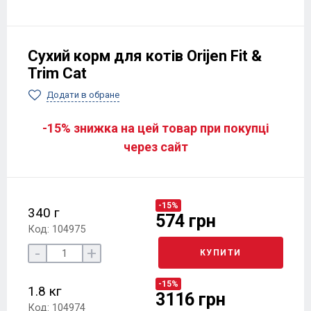
Сухий корм для котів Orijen Fit &
Trim Cat
Додати в обране
-15% знижка на цей товар при покупці
через сайт
-15%
340 г
574 грн
Код: 104975
-
+
КУПИТИ
-15%
1.8 кг
3116 грн
Код: 104974