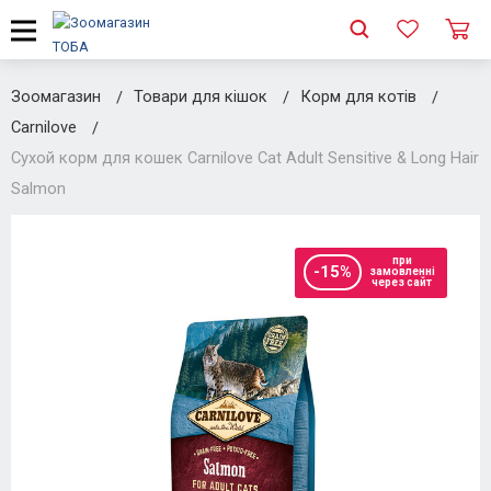
Зоомагазин
Товари для кішок
Корм для котів
Carnilove
Сухой корм для кошек Carnilove Cat Adult Sensitive & Long Hair
Salmon
при
-15%
замовленні
через сайт