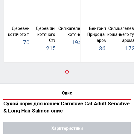
Деревний наповнювач для
Дерев'яний наповнювач для
Силікагелевий наповнювач для
Бентонітовий наповн
Силикагелев
котячого туалету Super Cat №1
котячого туалету Super Cat
котячого туалету Kotix
Природа SaniPet, середн
кошачьего туа
Стандарт Білий
ароматом лаванд
арома
70 грн
194 грн
74 грн
216 грн
215 грн
36.3 грн
172
226 грн
0 грн
Опис
Сухой корм для кошек Carnilove Cat Adult Sensitive
& Long Hair Salmon опис
Харктеристики