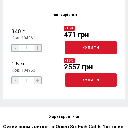
Інші варіанти
-15%
340 г
471 грн
Код: 104961
-
+
КУПИТИ
-15%
1.8 кг
2557 грн
Код: 104960
-
+
КУПИТИ
Харктеристики
Сухий корм для котів Orijen Six Fish Cat 5.4 кг опис