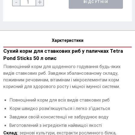
-
+
ВІДСУТНІЙ
Харктеристики
Сухий корм для ставкових риб у паличках Tetra
Pond Sticks 50 л опис
Повноцінний корм для щоденного годування будь-яких
видів ставкових риб. Завдяки збалансованому складу,
поживним речовинам, вітамінам і мікроелементам корм
корисний для здорового росту і міцної імунної системи.
Повноцінний корм для всіх видів ставкових риб
Корм ​​швидко розм'якшується і легко з'їдається
Завдяки своїй консистенції не забруднює воду
Виготовлений з інгредієнтів найвищої якості
Склад:
зернові культури, екстракти рослинного білка,