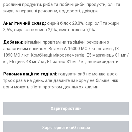
рослинні продукти, риба та побічні рибні продукти, олії та
жири, мінеральні речовини, водорості, дріжджі.
Аналітичний склад:
сирий білок 28,0%, сирі олії та жири
3,5%, сира клітковина 2,0%, вміст вологи 7,0%.
Добавки:
вітаміни, провітаміни та хімічні речовини з
аналогічним впливом: Вітамін А 16000 МО / кг, вітамін Д3
1890 МО / кг. Комбінації мікроелементів: Е5 марганець 81 мг /
кг, Е6 цинк 48 мг / кг, Е1 залізо 31 мг / кг, антиоксиданти.
Рекомендації по годівлі:
годувати риб не менше двох-
трьох разів на день, але давайте їм корму не більше, ніж
вони можуть з'їсти протягом декількох хвилин
Харктеристики
ХарктеристикиОтзывы