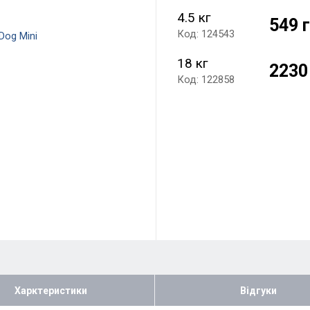
4.5 кг
549 
Код: 124543
18 кг
2230
Код: 122858
Харктеристики
Відгуки