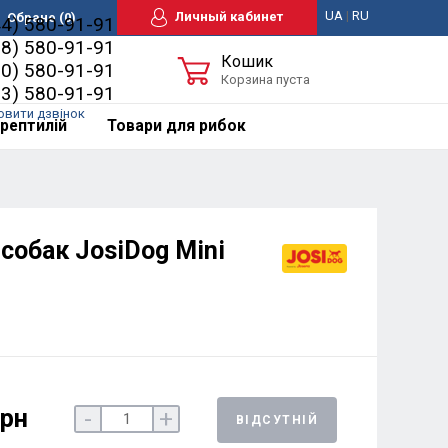
UA
|
RU
Личный кабинет
Обране
(0)
44) 580-91-91
98) 580-91-91
Кошик
50) 580-91-91
Корзина пуста
63) 580-91-91
овити дзвінок
рептилій
Товари для рибок
собак JosiDog Mini
грн
-
+
ВІДСУТНІЙ