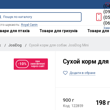
(0
(0
(0
(0
сто шукають:
Royal Canin
Зам
вари для птахів
Товари для гризунів
Товари для 
к
JosiDog
Сухой корм для собак JosiDog Mini
Сухой корм для 
при
-10%
замовленні
через сайт
Додати в обране
900 г
198 
Код: 122859