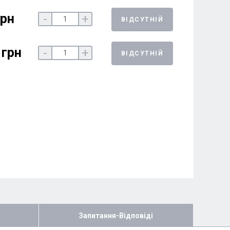
грн
-
+
ВІДСУТНІЙ
 грн
-
+
ВІДСУТНІЙ
Запитання-Відповіді