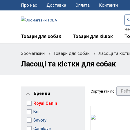
Про нас
Доставка
Оплата
Контакти
Ча
Товари для собак
Товари для кішок
То
Зоомагазин
Товари для собак
Ласощі та кіст
Ласощі та кістки для собак
Сортувати по:
Бренди
Royal Canin
Brit
Savory
Carnilove