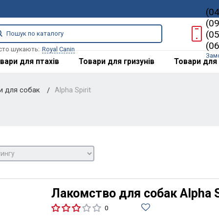
(0
(0
(0
(0
сто шукають:
Royal Canin
Зам
вари для птахів
Товари для гризунів
Товари для 
ки для собак
Alpha Spirit
Лакомство для собак Alpha S
0