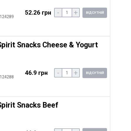
-
+
52.26 грн
ВІДСУТНІЙ
 124289
pirit Snacks Cheese & Yogurt
-
+
46.9 грн
ВІДСУТНІЙ
 124288
pirit Snacks Beef