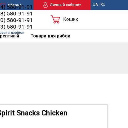
UA
|
RU
Личный кабинет
Обране
44) 580-91-91
98) 580-91-91
Кошик
50) 580-91-91
63) 580-91-91
овити дзвінок
рептилій
Товари для рибок
pirit Snacks Chicken