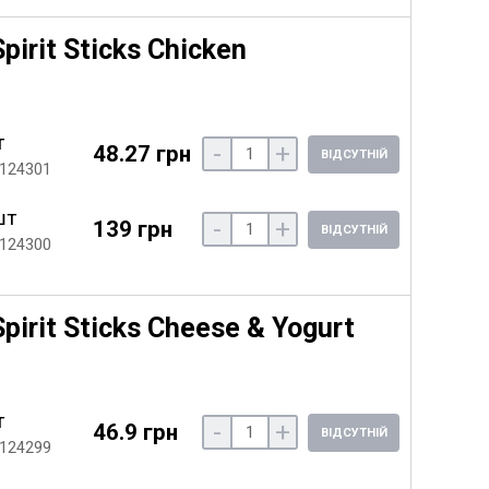
irit Sticks Chicken
т
-
+
48.27 грн
ВІДСУТНІЙ
 124301
шт
-
+
139 грн
ВІДСУТНІЙ
 124300
irit Sticks Cheese & Yogurt
т
-
+
46.9 грн
ВІДСУТНІЙ
 124299