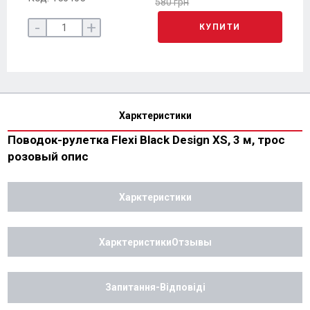
580 грн
-
+
КУПИТИ
Харктеристики
Поводок-рулетка Flexi Black Design XS, 3 м, трос
розовый опис
Харктеристики
ХарктеристикиОтзывы
Запитання-Відповіді