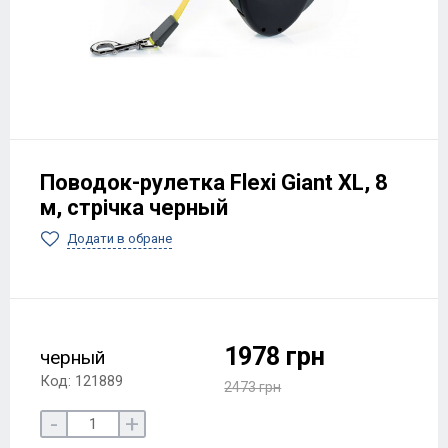
Поводок-рулетка Flexi Giant XL, 8
м, стрічка черный
Додати в обране
1978 грн
черный
Код: 121889
2473 грн
-
+