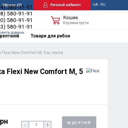
UA
|
RU
Личный кабинет
Обране
(0)
44) 580-91-91
98) 580-91-91
Кошик
50) 580-91-91
Корзина пуста
63) 580-91-91
овити дзвінок
рептилій
Товари для рибок
Flexi New Comfort M, 5 м, лента
 Flexi New Comfort M, 5
грн
ВІДСУТНІЙ
-
+