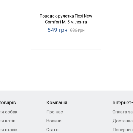
Поводок-рулетка Flexi New
Comfort M, 5 м, лента
549 грн
686 грн
товарів
Компанія
Інтернет
ля собак
Про нас
Оплата з
я котів
Новини
Доставка
я птахів
Статті
Повернен