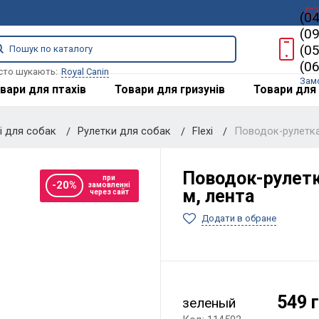
(0
(0
(0
(0
сто шукають:
Royal Canin
Зам
вари для птахів
Товари для гризунів
Товари для 
ці для собак
Рулетки для собак
Flexi
Поводок-рулетка 
Поводок-рулетка
при
-20%
замовленні
м, лента
через сайт
Додати в обране
549 
зеленый