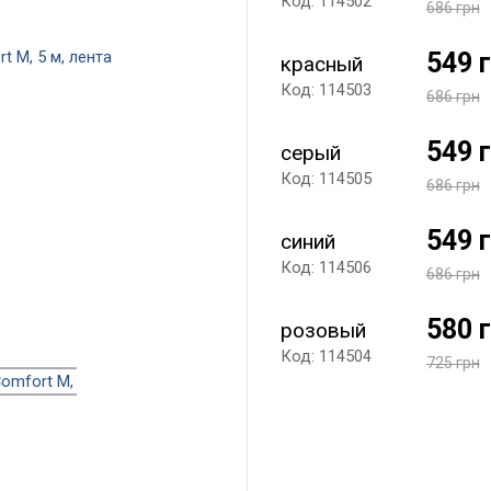
Код: 114502
686 грн
549 
красный
Код: 114503
686 грн
549 
серый
Код: 114505
686 грн
549 
синий
Код: 114506
686 грн
580 
розовый
Код: 114504
725 грн