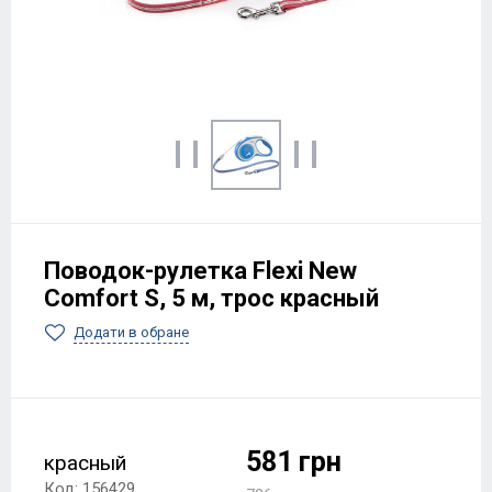
Поводок-рулетка Flexi New
Comfort S, 5 м, трос красный
Додати в обране
581 грн
красный
Код: 156429