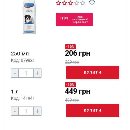
при
-10%
замовленні
через сайт
-10%
206 грн
250 мл
Код: 079821
229 грн
-
+
КУПИТИ
-10%
449 грн
1 л
Код: 141941
499 грн
-
+
КУПИТИ