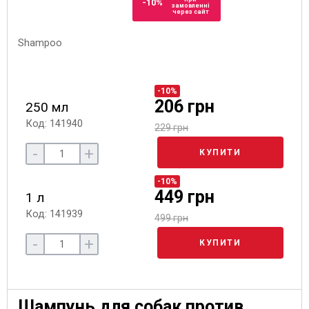
-10%
замовленні
через сайт
-10%
206 грн
250 мл
Код: 141940
229 грн
-
+
КУПИТИ
-10%
449 грн
1 л
Код: 141939
499 грн
-
+
КУПИТИ
Шампунь для собак против