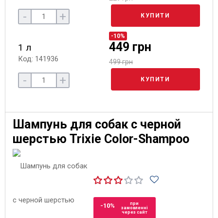
-
+
КУПИТИ
-10%
449 грн
1 л
Код: 141936
499 грн
-
+
КУПИТИ
Шампунь для собак с черной
шерстью Trixie Color-Shampoo
при
-10%
замовленні
через сайт