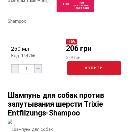
при
-10%
замовленні
через сайт
-10%
206 грн
250 мл
Код: 144756
229 грн
-
+
КУПИТИ
Шампунь для собак против
запутывания шерсти Trixie
Entfilzungs-Shampoo