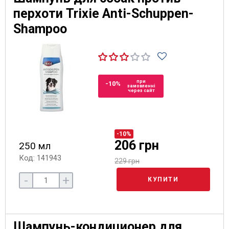
перхоти Trixie Anti-Schuppen-
Shampoo
при
-10%
замовленні
через сайт
-10%
206 грн
250 мл
Код: 141943
229 грн
-
+
КУПИТИ
Шампунь-кондиционер для