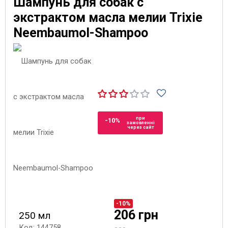
Шампунь для собак с
экстрактом масла мелии Trixie
Neembaumol-Shampoo
при
-10%
замовленні
через сайт
-10%
206 грн
250 мл
Код: 144758