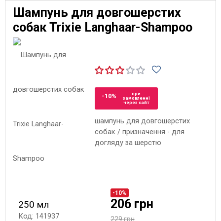
Шампунь для довгошерстих
собак Trixie Langhaar-Shampoo
при
-10%
замовленні
через сайт
шампунь для довгошерстих
собак / призначення - для
догляду за шерстю
-10%
206 грн
250 мл
Код: 141937
229 грн