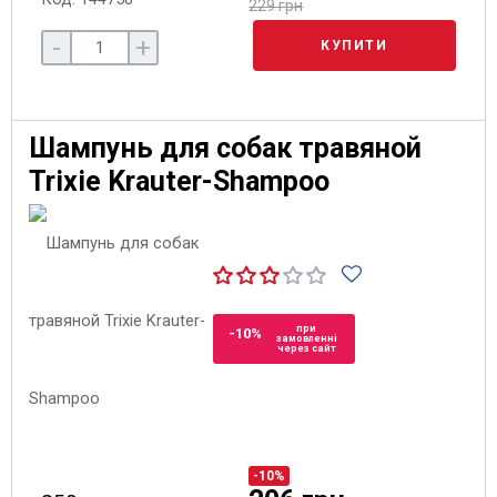
229 грн
-
+
КУПИТИ
Шампунь для собак травяной
Trixie Krauter-Shampoo
при
-10%
замовленні
через сайт
-10%