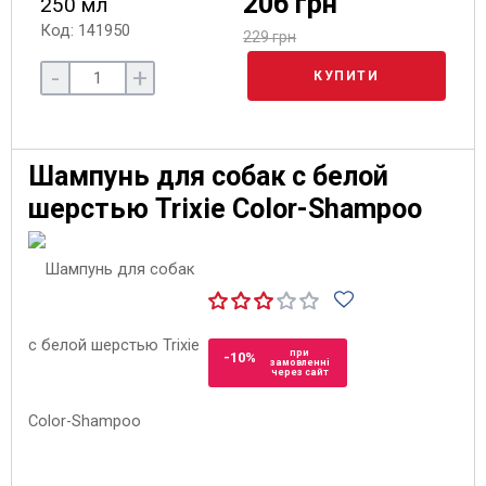
206 грн
250 мл
Код: 141950
229 грн
-
+
КУПИТИ
Шампунь для собак с белой
шерстью Trixie Color-Shampoo
при
-10%
замовленні
через сайт