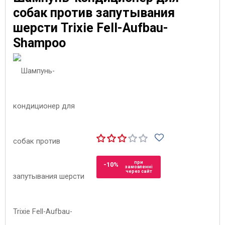
собак против запутывания
шерсти Trixie Fell-Aufbau-
Shampoo
при
-10%
замовленні
через сайт