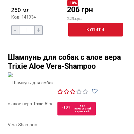
-10%
206 грн
250 мл
Код: 141934
229 грн
-
+
КУПИТИ
Шампунь для собак с алое вера
Trixie Aloe Vera-Shampoo
при
-10%
замовленні
через сайт