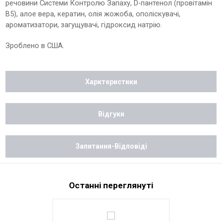
речовини Системи Контролю Запаху, D-пантенол (провітамін
B5), алое вера, кератин, олія жожоба, ополіскувачі,
ароматизатори, загущувачі, гідроксид натрію.
Зроблено в США.
Харктеристики
Відгуки
Запитання-Відповіді
Останні переглянуті