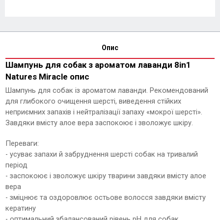
Опис
Шампунь для собак з ароматом лаванди 8in1
Natures Miracle опис
Шампунь для собак із ароматом лаванди. Рекомендований
для глибокого очищення шерсті, виведення стійких
неприємних запахів і нейтралізації запаху «мокрої шерсті».
Завдяки вмісту алое вера заспокоює і зволожує шкіру.
Переваги:
- усуває запахи й забруднення шерсті собак на тривалий
період
- заспокоює і зволожує шкіру тварини завдяки вмісту алое
вера
- зміцнює та оздоровлює остьове волосся завдяки вмісту
кератину
- оптимальний збалансований рівень pH для собак