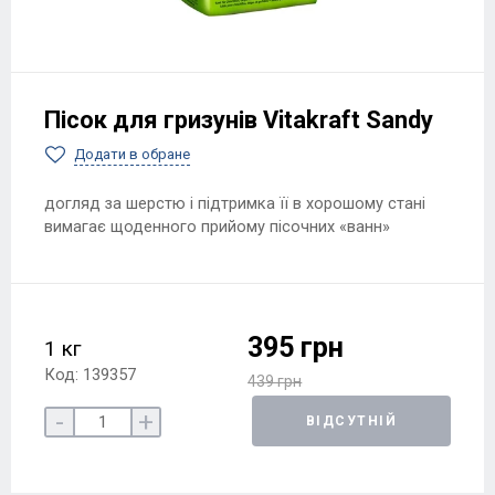
Пісок для гризунів Vitakraft Sandy
Додати в обране
догляд за шерстю і підтримка її в хорошому стані
вимагає щоденного прийому пісочних «ванн»
395 грн
1 кг
Код: 139357
439 грн
-
+
ВІДСУТНІЙ