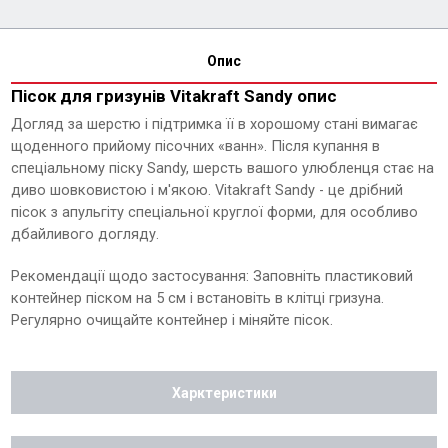
Опис
Пісок для гризунів Vitakraft Sandy опис
Догляд за шерстю і підтримка її в хорошому стані вимагає
щоденного прийому пісочних «ванн». Після купання в
спеціальному піску Sandy, шерсть вашого улюбленця стає на
диво шовковистою і м'якою. Vitakraft Sandy - це дрібний
пісок з апульгіту спеціальної круглої форми, для особливо
дбайливого догляду.
Рекомендації щодо застосування: Заповніть пластиковий
контейнер піском на 5 см і встановіть в клітці гризуна.
Регулярно очищайте контейнер і міняйте пісок.
Харктеристики