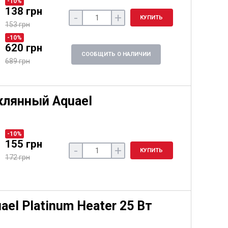
-10%
138 грн
-
+
КУПИТЬ
153 грн
-10%
620 грн
СООБЩИТЬ О НАЛИЧИИ
689 грн
клянный Aquael
-10%
155 грн
-
+
КУПИТЬ
172 грн
ael Platinum Heater 25 Вт