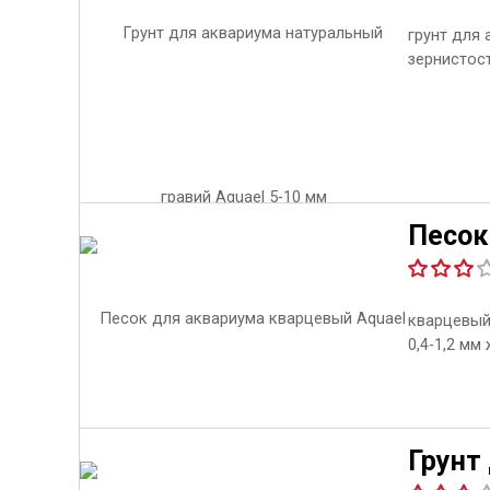
грунт для
зернистос
Песок
кварцевый
0,4-1,2 мм
Грунт