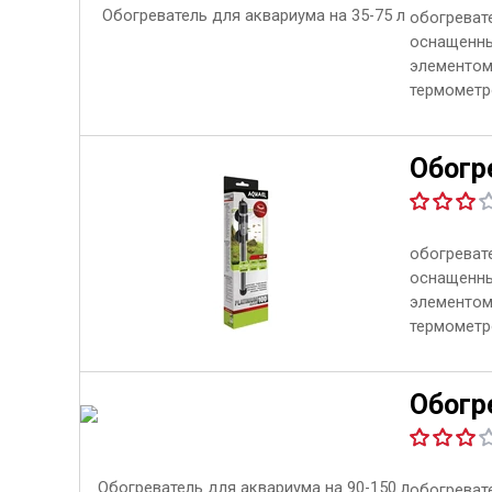
обогревате
оснащенны
элементом
термометро
Обогре
обогревате
оснащенны
элементом
термометро
Обогре
обогревате