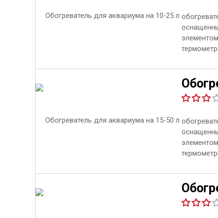
обогревате
оснащенны
элементом
термометро
Обогре
обогревате
оснащенны
элементом
термометро
Обогре