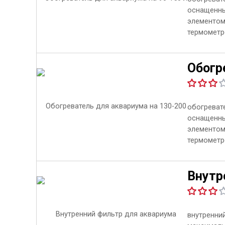
оснащенны
элементом
термометро
Обогр
обогревате
оснащенны
элементом
термометро
Внутре
внутренний