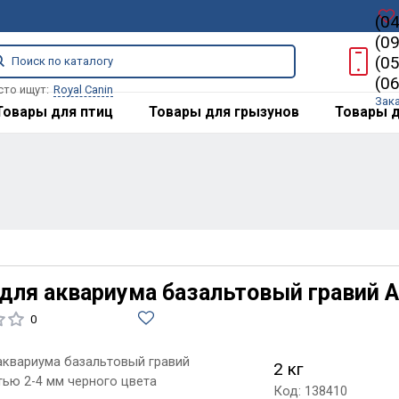
(0
(0
(0
(0
сто ищут:
Royal Canin
Зак
Товары для птиц
Товары для грызунов
Товары д
 для аквариума базальтовый гравий A
0
 аквариума базальтовый гравий
2 кг
тью 2-4 мм черного цвета
Код: 138410