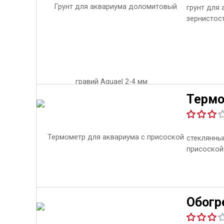
грунт для
зернистос
Термо
стеклянны
присоской
Обогре