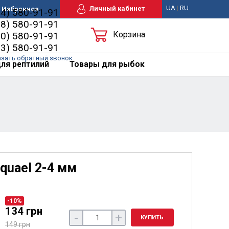
UA
|
RU
Личный кабинет
Избранное
44) 580-91-91
98) 580-91-91
Корзина
50) 580-91-91
63) 580-91-91
азать обратный звонок
ля рептилий
Товары для рыбок
quael 2-4 мм
-10%
134 грн
-
+
КУПИТЬ
149 грн