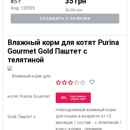
35 грн
85 г
Код: 122923
36.36 грн
СООБЩИТЬ О НАЛИЧИИ
Влажный корм для котят Purina
Gourmet Gold Паштет с
телятиной
при заказе
-5%
через сайт
повседневный влажный корм
для кошек в возрасте от 12
месяцев / состав - с телятиной /
класс корма - премиум