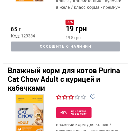
кошек / консистенция - кусочки
в желе / класс корма - премиум
-5%
19 грн
85 г
Код: 129384
19.8 грн
СООБЩИТЬ О НАЛИЧИИ
Влажный корм для котов Purina
Cat Chow Adult с курицей и
кабачками
при заказе
-5%
через сайт
влажный корм для кошек /