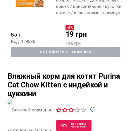
возраст кошки - для взрослых
кошек / консистенция - кусочки
в желе / класс корма - премиум
-5%
19 грн
85 г
Код: 129385
19.8 грн
СООБЩИТЬ О НАЛИЧИИ
Влажный корм для котят Purina
Cat Chow Kitten с индейкой и
цуккини
при заказе
-5%
через сайт