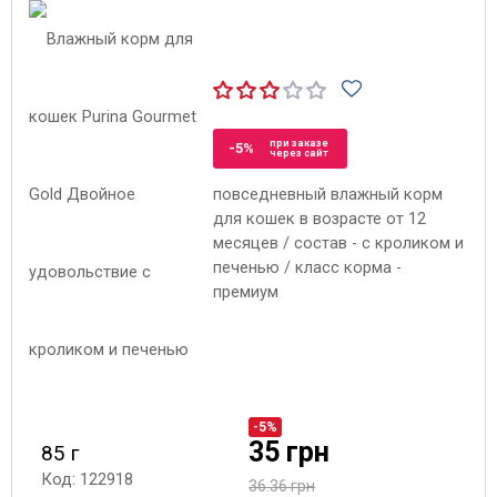
при заказе
-5%
через сайт
повседневный влажный корм
для кошек в возрасте от 12
месяцев / состав - с кроликом и
печенью / класс корма -
премиум
-5%
35 грн
85 г
Код: 122918
36.36 грн