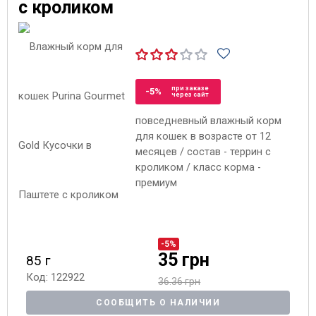
с кроликом
при заказе
-5%
через сайт
повседневный влажный корм
для кошек в возрасте от 12
месяцев / состав - террин с
кроликом / класс корма -
премиум
-5%
35 грн
85 г
Код: 122922
36.36 грн
СООБЩИТЬ О НАЛИЧИИ