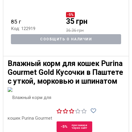
-5%
35 грн
85 г
Код: 122919
36.36 грн
СООБЩИТЬ О НАЛИЧИИ
Влажный корм для кошек Purina
Gourmet Gold Кусочки в Паштете
с уткой, морковью и шпинатом
при заказе
-5%
через сайт