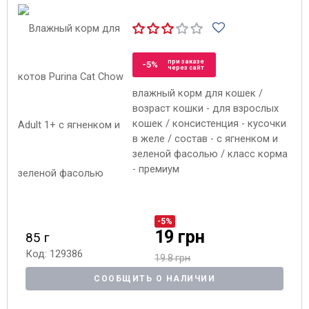
при заказе
-5%
через сайт
влажный корм для кошек /
возраст кошки - для взрослых
кошек / консистенция - кусочки
в желе / состав - с ягненком и
зеленой фасолью / класс корма
- премиум
-5%
19 грн
85 г
Код: 129386
19.8 грн
СООБЩИТЬ О НАЛИЧИИ