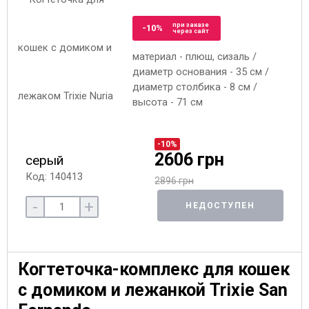
при заказе
-10%
через сайт
материал - плюш, сизаль /
диаметр основания - 35 см /
диаметр столбика - 8 см /
высота - 71 см
-10%
2606 грн
серый
Код: 140413
2896 грн
-
+
НЕДОСТУПЕН
Когтеточка-комплекс для кошек
с домиком и лежанкой Trixie San