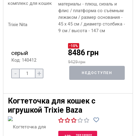
материалы - плюш, сизаль и
флис / платформа со съёмным
лежаком / размер основания -
45 x 45 см / диаметр столбика -
9 см / высота - 147 см
-10%
8486 грн
серый
Код: 140412
9429 грн
-
+
НЕДОСТУПЕН
Когтеточка для кошек с
игрушкой Trixie Baza
при заказе