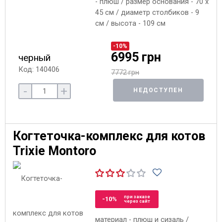
- плюш / размер основания - 70 x
45 см / диаметр столбиков - 9
см / высота - 109 см
-10%
6995 грн
черный
Код: 140406
7772 грн
-
+
НЕДОСТУПЕН
Когтеточка-комплекс для котов
Trixie Montoro
при заказе
-10%
через сайт
материал - плюш и сизаль /