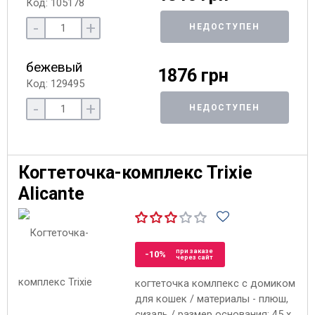
Код: 105178
-
+
НЕДОСТУПЕН
бежевый
1876 грн
Код: 129495
-
+
НЕДОСТУПЕН
Когтеточка-комплекс Trixie
Alicante
при заказе
-10%
через сайт
когтеточка комлпекс с домиком
для кошек / материалы - плюш,
сизаль / размер основания: 45 x