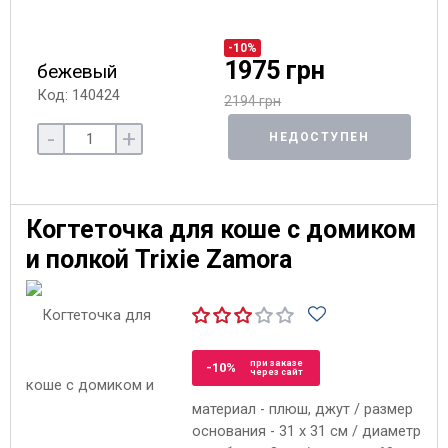
-10%
1975 грн
бежевый
Код: 140424
2194 грн
-
+
НЕДОСТУПЕН
Когтеточка для коше с домиком
и полкой Trixie Zamora
при заказе
-10%
через сайт
материал - плюш, джут / размер
основания - 31 x 31 см / диаметр