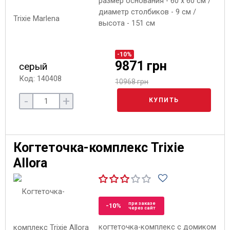
размер основания - 60 x 60 см /
диаметр столбиков - 9 см /
высота - 151 см
-10%
9871 грн
серый
Код: 140408
10968 грн
-
+
КУПИТЬ
Когтеточка-комплекс Trixie
Allora
при заказе
-10%
через сайт
когтеточка-комплекс с домиком