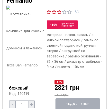
Fernando
при заказе
-10%
через сайт
материал - плюш, сизаль / с
мягкой платформой / гамак со
съёмной подстилкой: ручная
стирка / с игрушкой на
верёвочке / размер основания -
36 x 36 см / диаметр столбиков -
9 см / высота - 106 см
-10%
2821 грн
бежевый
Код: 140419
3134 грн
-
+
НЕДОСТУПЕН