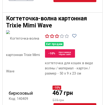
Когтеточка-волна картонная
Trixie Mimi Wave
Хит продаж
при заказе
-10%
через сайт
когтеточка для кошек в виде
волны / материал - картон /
размер - 50 x 9 x 23 см
-10%
467 грн
бирюзовый
Код: 140409
519 грн