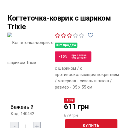
Когтеточка-коврик с шариком
Trixie
Хит продаж
при заказе
-10%
через сайт
с шариком / с
противоскользящим покрытием
/ материал - сизаль и плюш /
размер - 35 x 55 см
-10%
611 грн
бежевый
Код: 140442
679 грн
-
+
КУПИТЬ