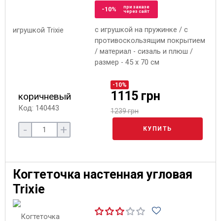
при заказе
-10%
через сайт
с игрушкой на пружинке / с
противоскользящим покрытием
/ материал - сизаль и плюш /
размер - 45 x 70 см
-10%
1115 грн
коричневый
Код: 140443
1239 грн
-
+
КУПИТЬ
Когтеточка настенная угловая
Trixie