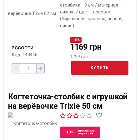
столбика - 9 см / материал -
сизаль / цвет - ассорти
(бирюзовая, красная, чёрная,
синяя)
-10%
1169 грн
ассорти
Код: 140446
1299 грн
-
+
КУПИТЬ
Когтеточка-столбик с игрушкой
на верёвочке Trixie 50 см
при заказе
-10%
через сайт