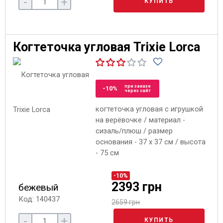
-
+
КУПИТЬ
Когтеточка угловая Trixie Lorca
при заказе
-10%
через сайт
когтеточка угловая с игрушкой
на верёвочке / материал -
сизаль/плюш / размер
основания - 37 x 37 см / высота
- 75 см
-10%
2393 грн
бежевый
Код: 140437
2659 грн
-
+
КУПИТЬ