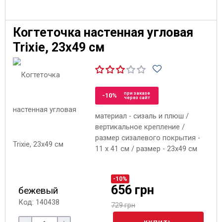
Когтеточка настенная угловая
Trixie, 23х49 см
при заказе
-10%
через сайт
материал - сизаль и плюш /
вертикальное крепление /
размер сизалевого покрытия -
11 x 41 см / размер - 23х49 см
-10%
656 грн
бежевый
Код: 140438
729 грн