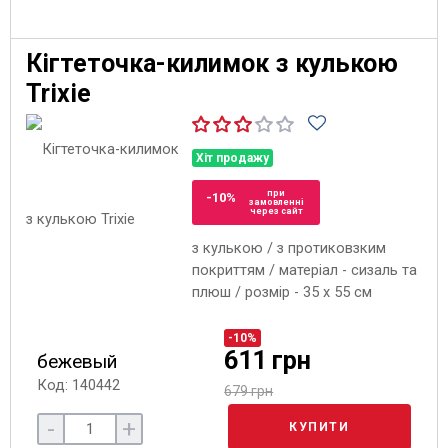
Кігтеточка-килимок з кулькою
Trixie
Хіт продажу
при
-10%
замовленні
через сайт
з кулькою / з протиковзким
покриттям / матеріал - сизаль та
плюш / розмір - 35 x 55 см
-10%
611 грн
бежевый
Код: 140442
679 грн
-
+
КУПИТИ