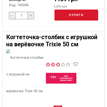
Код: 140446
1299 грн
-
+
КУПИТИ
Когтеточка-столбик с игрушкой
на верёвочке Trixie 50 см
при
-10%
замовленні
через сайт