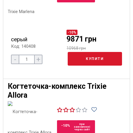
-10%
9871 грн
серый
Код: 140408
10968 грн
-
+
КУПИТИ
Когтеточка-комплекс Trixie
Allora
при
-10%
замовленні
через сайт