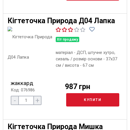
Кігтеточка Природа Д04 Лапка
Хіт продажу
матеріал - ДСП, штучне хутро,
сизаль / розмір основи - 37х37
см / висота - 67 см
жаккард
987 грн
Код: 076986
-
+
КУПИТИ
Кігтеточка Природа Мишка