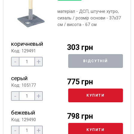
матеріал - ДСП, штучне хутро,
сизаль / розмір основи - 37х37
см / висота - 67 см
коричневый
303 грн
Код: 129491
-
+
ВІДСУТНІЙ
серый
775 грн
Код: 105177
-
+
КУПИТИ
бежевый
798 грн
Код: 129490
-
+
КУПИТИ