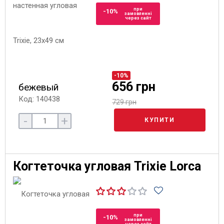
при
-10%
замовленні
через сайт
-10%
656 грн
бежевый
Код: 140438
729 грн
-
+
КУПИТИ
Когтеточка угловая Trixie Lorca
при
-10%
замовленні