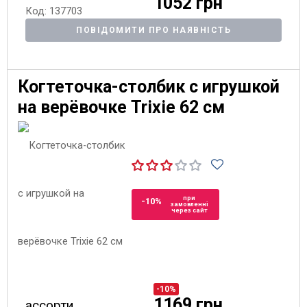
1052 грн
Код: 137703
ПОВІДОМИТИ ПРО НАЯВНІСТЬ
Когтеточка-столбик с игрушкой
на верёвочке Trixie 62 см
при
-10%
замовленні
через сайт
-10%
1169 грн
ассорти