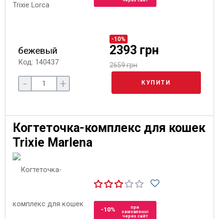
через сайт
-10%
2393 грн
бежевый
Код: 140437
2659 грн
-
+
КУПИТИ
Когтеточка-комплекс для кошек
Trixie Marlena
при
-10%
замовленні
через сайт