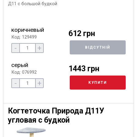
коричневый
612 грн
Код: 129499
-
+
ВІДСУТНІЙ
серый
1443 грн
Код: 076992
-
+
КУПИТИ
Когтеточка Природа Д11У
угловая с будкой