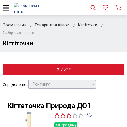
Зоомагазин
Товари для кішок
Кігтіточки
Сибірська кішка
Кігтіточки
ФІЛЬТР
Сортувати по:
Кігтеточка Природа ДО1
Хіт продажу