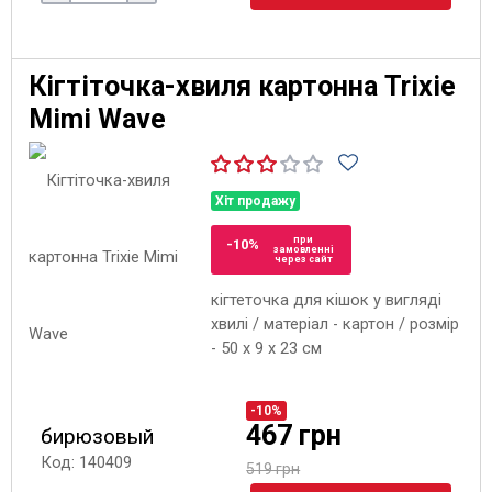
Кігтіточка-хвиля картонна Trixie
Mimi Wave
Хіт продажу
при
-10%
замовленні
через сайт
кігтеточка для кішок у вигляді
хвилі / матеріал - картон / розмір
- 50 x 9 x 23 см
-10%
467 грн
бирюзовый
Код: 140409
519 грн