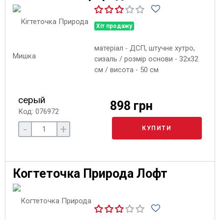
Хіт продажу
матеріал - ДСП, штучне хутро,
сизаль / розмір основи - 32х32
см / висота - 50 см
серый
898 грн
Код: 076972
-
+
КУПИТИ
Когтеточка Природа Лофт