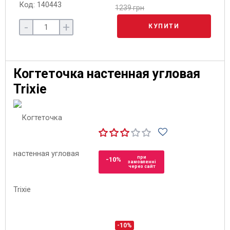
Код: 140443
1239 грн
-
+
КУПИТИ
Когтеточка настенная угловая
Trixie
при
-10%
замовленні
через сайт
-10%