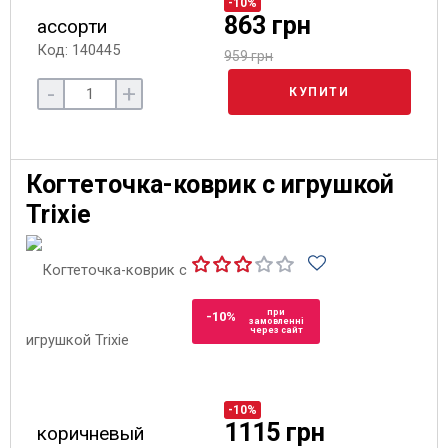
-10%
863 грн
ассорти
Код: 140445
959 грн
-
+
КУПИТИ
Когтеточка-коврик с игрушкой
Trixie
при
-10%
замовленні
через сайт
-10%
1115 грн
коричневый