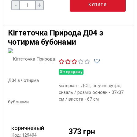
-
+
КУПИТИ
Кігтеточка Природа Д04 з
чотирма бубонами
Хіт продажу
матеріал - ДСП, штучне хутро,
сизаль / розмір основи - 37х37
см / висота - 67 см
коричневый
373 грн
Код: 129494