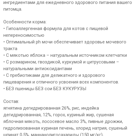
ингредиентами для ежедневного здорового питания вашего
питомца.
Особенности корма:
• Гипоаллергенная формула для котов с пищевой
непереносимостью
• Оптимальный ph мочи обеспечивает здоровье мочевого
тракта
• С мякотью яблока – натуральным источником клетчатки
• С розмарином, гвоздикой, куркумой и цитрусовыми –
натуральными антиоксидантами
• С пребиотиками для деликатного и здорового
пищеварения и отличного усвоения всех компонентов.
• БЕЗ пшеницы БЕЗ сои БЕЗ КУКУРУЗЫ
Состав:
ягнятина дегидрированная 26%, рис, индейка
дегидрированная, 12%, горох, куриный жир, сушеная
яблочная мякоть, лососевое масло 3%, пивные дрожжи,
гидролизованная куриная печень, хлорид натрия, сушеный
шпинат 0,5%, маннанолигосахариды (150 мг/кг),