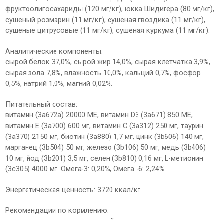
фруктоолигосахариды (120 мг/кг), юкка Шидигера (80 мг/кг),
сушеный розмарин (11 мг/кг), сушеная гвоздика (11 мг/кг),
сушеные цитрусовые (11 мг/кг), сушеная куркума (11 мг/кг).
Аналитические компоненты:
сырой белок 37,0%, сырой жир 14,0%, сырая клетчатка 3,9%,
сырая зола 7,8%, влажность 10,0%, кальций 0,7%, фосфор
0,5%, натрий 1,0%, магний 0,02%.
Питательный состав:
витамин (3a672a) 20000 МЕ, витамин D3 (3a671) 850 МЕ,
витамин E (3a700) 600 мг, витамин C (3a312) 250 мг, таурин
(3a370) 2150 мг, биотин (3a880) 1,7 мг, цинк (3b606) 140 мг,
марганец (3b504) 50 мг, железо (3b106) 50 мг, медь (3b406)
10 мг, йод (3b201) 3,5 мг, селен (3b810) 0,16 мг, L-метионин
(3c305) 4000 мг. Омега-3: 0,20%, Омега -6: 2,24%.
Энергетическая ценность: 3720 ккал/кг.
Рекомендации по кормлению: