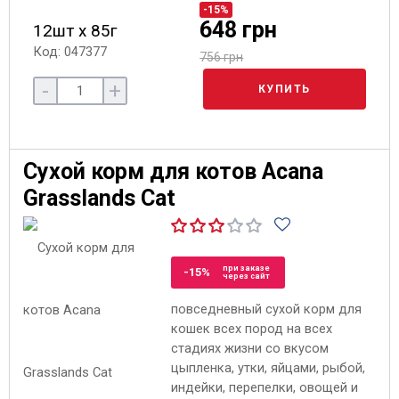
-15%
648 грн
12шт х 85г
Код: 047377
756 грн
-
+
КУПИТЬ
Сухой корм для котов Acana
Grasslands Cat
при заказе
-15%
через сайт
повседневный сухой корм для
кошек всех пород на всех
стадиях жизни со вкусом
цыпленка, утки, яйцами, рыбой,
индейки, перепелки, овощей и