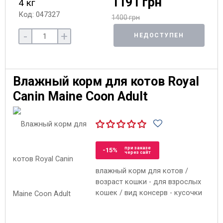
1191 грн
4 кг
Код: 047327
1400 грн
-
+
НЕДОСТУПЕН
Влажный корм для котов Royal
Canin Maine Coon Adult
при заказе
-15%
через сайт
влажный корм для котов /
возраст кошки - для взрослых
кошек / вид консерв - кусочки