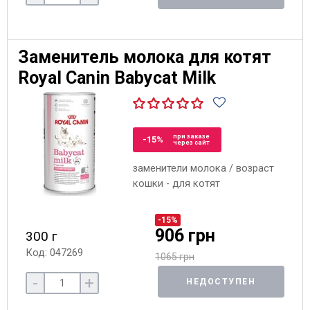
Заменитель молока для котят
Royal Canin Babycat Milk
при заказе
-15%
через сайт
заменители молока / возраст
кошки - для котят
-15%
906 грн
300 г
Код: 047269
1065 грн
-
+
НЕДОСТУПЕН