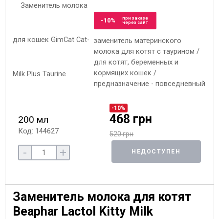
при заказе
-10%
через сайт
заменитель материнского
молока для котят с таурином /
для котят, беременных и
кормящих кошек /
предназначение - повседневный
-10%
468 грн
200 мл
Код: 144627
520 грн
-
+
НЕДОСТУПЕН
Заменитель молока для котят
Beaphar Lactol Kitty Milk