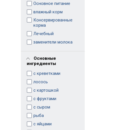
Основное питание
влажный корм
Консервированные
корма
Лечебный
заменители молока
Основные
ингредиенты
с креветками
лосось
с картошкой
с фруктами
с сыром
рыба
с яйцами