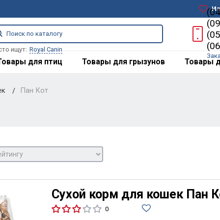
Из
(0
(0
(0
(0
сто ищут:
Royal Canin
Зак
Товары для птиц
Товары для грызунов
Товары д
ек
Пан Кот
Сухой корм для кошек Пан К
0