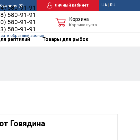
UA
|
RU
Личный кабинет
бранное
(0)
44) 580-91-91
98) 580-91-91
Корзина
50) 580-91-91
Корзина пуста
63) 580-91-91
азать обратный звонок
ля рептилий
Товары для рыбок
от Говядина