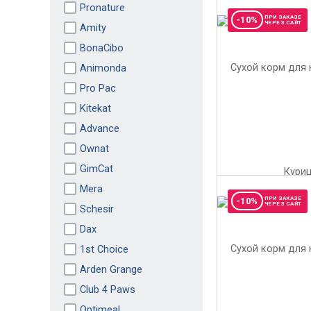
Pronature
ПРИ ЗАКАЗЕ
-10%
ЧЕРЕЗ САЙТ
Amity
BonaCibo
Animonda
Pro Pac
Kitekat
Advance
Ownat
GimCat
Mera
ПРИ ЗАКАЗЕ
-10%
ЧЕРЕЗ САЙТ
Schesir
Dax
1st Choice
Arden Grange
Club 4 Paws
Optimeal