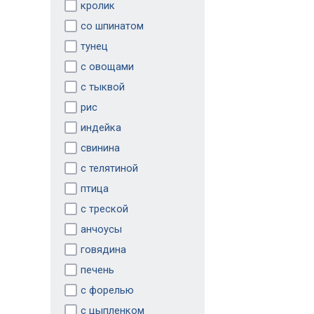
кролик
со шпинатом
тунец
с овощами
с тыквой
рис
индейка
свинина
с телятиной
птица
с треской
анчоусы
говядина
печень
с форелью
с цыпленком