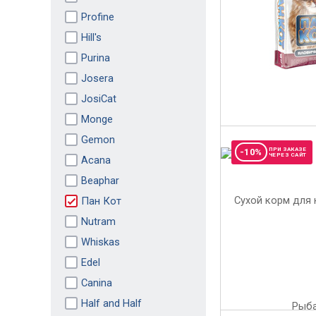
Profine
Hill's
Purina
Josera
JosiCat
Monge
Gemon
ПРИ ЗАКАЗЕ
-10%
ЧЕРЕЗ САЙТ
Acana
Beaphar
Пан Кот
Nutram
Whiskas
Edel
Canina
Half and Half