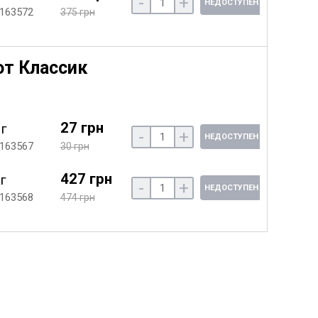
-
+
НЕДОСТУПЕН
 163572
375 грн
от Классик
27 грн
 г
-
+
НЕДОСТУПЕН
 163567
30 грн
427 грн
кг
-
+
НЕДОСТУПЕН
 163568
474 грн