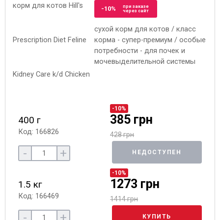
при заказе
-10%
через сайт
сухой корм для котов / класс
корма - супер-премиум / особые
потребности - для почек и
мочевыделительной системы
-10%
385 грн
400 г
Код: 166826
428 грн
-
+
НЕДОСТУПЕН
-10%
1273 грн
1.5 кг
Код: 166469
1414 грн
-
+
КУПИТЬ