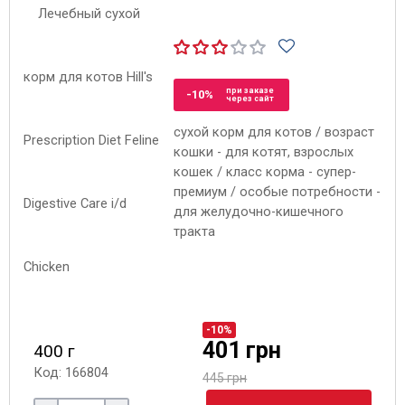
при заказе
-10%
через сайт
сухой корм для котов / возраст
кошки - для котят, взрослых
кошек / класс корма - супер-
премиум / особые потребности -
для желудочно-кишечного
тракта
-10%
401 грн
400 г
Код: 166804
445 грн