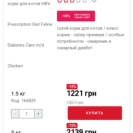
при заказе
-10%
через сайт
сухой корм для котов / класс
корма - супер-премиум / особые
потребности - ожирение и
сахарный диабет
-10%
1221 грн
1.5 кг
Код: 166829
1357 грн
-
+
КУПИТЬ
-10%
2139 грн
3 кг