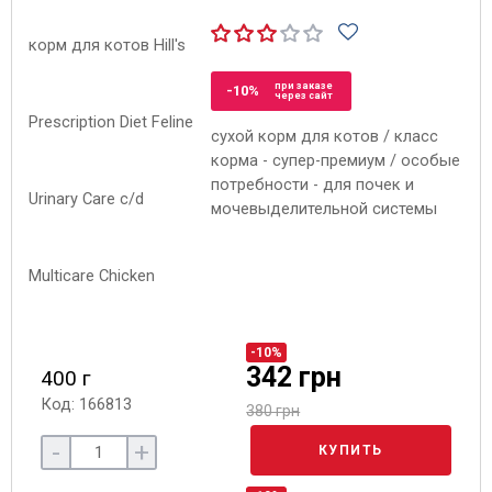
при заказе
-10%
через сайт
сухой корм для котов / класс
корма - супер-премиум / особые
потребности - для почек и
мочевыделительной системы
-10%
342 грн
400 г
Код: 166813
380 грн
-
+
КУПИТЬ