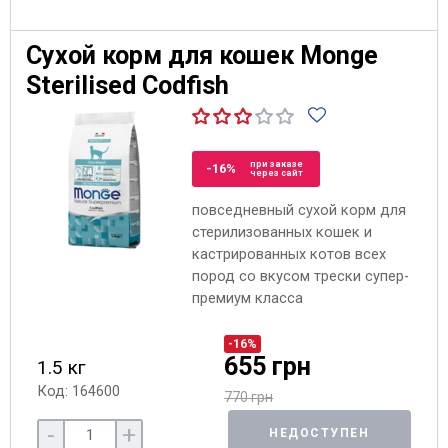
Сухой корм для кошек Monge
Sterilised Codfish
при заказе
-16%
через сайт
повседневный сухой корм для
стерилизованных кошек и
кастрированных котов всех
пород со вкусом трески супер-
премиум класса
-16%
655 грн
1.5 кг
Код: 164600
770 грн
-
+
НЕДОСТУПЕН