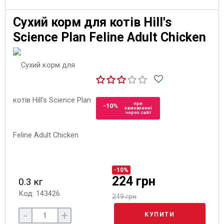
Сухий корм для котів Hill's
Science Plan Feline Adult Chicken
при
-10%
замовленні
через сайт
-10%
224 грн
0.3 кг
Код: 143426
249 грн
-
+
КУПИТИ