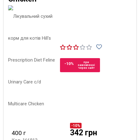
при
-10%
замовленні
через сайт
-10%
342 грн
400 г