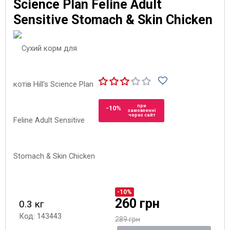
Science Plan Feline Adult
Sensitive Stomach & Skin Chicken
при
-10%
замовленні
через сайт
-10%
260 грн
0.3 кг
Код: 143443
289 грн