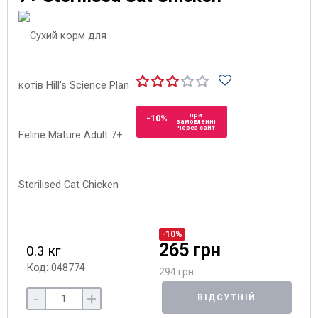
при
-10%
замовленні
через сайт
-10%
265 грн
0.3 кг
Код: 048774
294 грн
-
+
ВІДСУТНІЙ