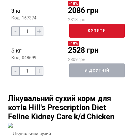
-10%
2086 грн
3 кг
Код: 167374
2318 грн
-
+
КУПИТИ
-10%
2528 грн
5 кг
Код: 048699
2809 грн
-
+
ВІДСУТНІЙ
Лікувальний сухий корм для
котів Hill's Prescription Diet
Feline Kidney Care k/d Chicken