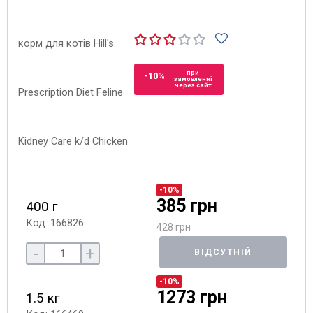
при
-10%
замовленні
через сайт
-10%
385 грн
400 г
Код: 166826
428 грн
-
+
ВІДСУТНІЙ
-10%
1273 грн
1.5 кг