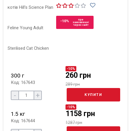
при
-10%
замовленні
через сайт
-10%
260 грн
300 г
Код: 167643
289 грн
-
+
КУПИТИ
-10%
1158 грн
1.5 кг
Код: 167644
1287 грн