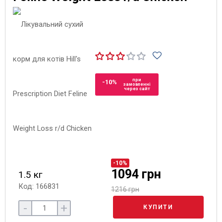
при
-10%
замовленні
через сайт
-10%
1094 грн
1.5 кг
Код: 166831
1216 грн
-
+
КУПИТИ