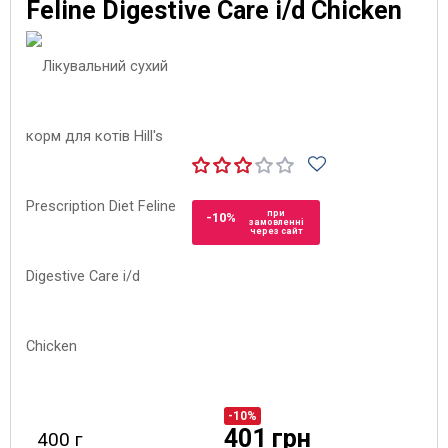
Feline Digestive Care i/d Chicken
при
-10%
замовленні
через сайт
-10%
401 грн
400 г