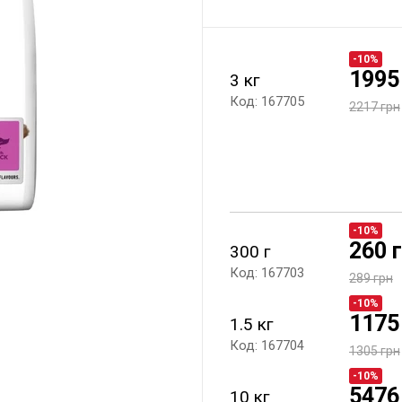
-10%
1995
3 кг
Код: 167705
2217 грн
-10%
260 
300 г
Код: 167703
289 грн
-10%
1175
1.5 кг
Код: 167704
1305 грн
-10%
5476
10 кг