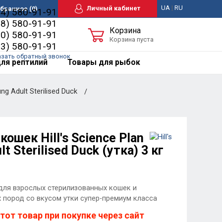
UA
|
RU
Личный кабинет
бранное
(0)
44) 580-91-91
98) 580-91-91
Корзина
50) 580-91-91
Корзина пуста
63) 580-91-91
азать обратный звонок
ля рептилий
Товары для рыбок
ng Adult Sterilised Duck
кошек Hill's Science Plan
lt Sterilised Duck (утка) 3 кг
для взрослых стерилизованных кошек и
 пород со вкусом утки супер-премиум класса
тот товар при покупке через сайт