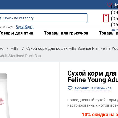
Из
(0
(0
(0
(0
сто ищут:
Royal Canin
Зак
Товары для птиц
Товары для грызунов
Товары д
ек
Hill's
Сухой корм для кошек Hill's Science Plan Feline You
ult Sterilised Duck 3 кг
Сухой корм для 
Feline Young Adu
Добавить в избранное
повседневный сухой корм 
кастрированных котов всех
10% скидка на э