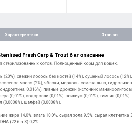
Характеристики
Отзывы
erilised Fresh Carp & Trout 6 кг описание
я стерилизованных котов. Полноценный корм для кошек.
ль (20%), свежий лосось без костей (14%), сушеный лосось (12%
 лососевое масло (2%), яблоки, морковь, семена льна, гидроли
хондроитина, 0,016%), пивные дрожжи (источник мананоолигосах
 (0,01%), водоросли (0,01%), псилиум (0,01%), тимьян (0,01%), р
я (0,0008%), шалфей (0,0008%).
ие жира 14,0%, влага 10,0%, сырая зола 9,5%, сырая клетчатка 3
 DHA (22:6 n-3) 0,2%.