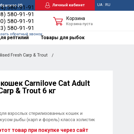
UA
|
RU
Личный кабинет
бранное
(0)
44) 580-91-91
98) 580-91-91
Корзина
50) 580-91-91
Корзина пуста
63) 580-91-91
азать обратный звонок
ля рептилий
Товары для рыбок
lised Fresh Carp & Trout
кошек Carnilove Cat Adult
Carp & Trout 6 кг
для взрослых стерилизованных кошек и
кусом рыбы (карп и форель) класса холистик
этот товар при покупке через сайт