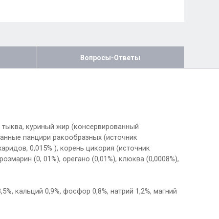
Вопросы-Ответы
), тыква, куриный жир (консервированный
зованные панцири ракообразных (источник
аридов, 0,015% ), корень цикория (источник
озмарин (0, 01%), орегано (0,01%), клюква (0,0008%),
,5%, кальций 0,9%, фосфор 0,8%, натрий 1,2%, магний