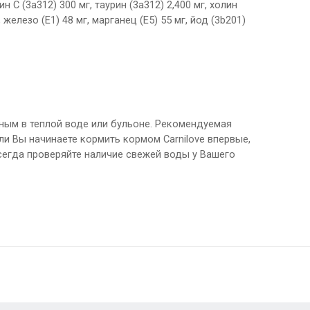
н C (3a312) 300 мг, таурин (3a312) 2,400 мг, холин
 железо (E1) 48 мг, марганец (E5) 55 мг, йод (3b201)
ным в теплой воде или бульоне. Рекомендуемая
ли Вы начинаете кормить кормом Carnilove впервые,
сегда проверяйте наличие свежей воды у Вашего