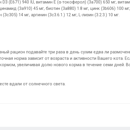
 D3 (E671) 940 IU, витамин E (α-токоферол) (3a700) 650 мг, витами
цинамид (3a910) 45 мг, биотин (3a880) 1.8 мг, цинк (3b606) 100 мг,
(3c305) 14 мг, аргинин (3c3.6.1.) 12 мг, L-лизин (3.2.3.) 10 мг.
ный рацион подавайте три раза в день сухим едва ли размочен
точная норма зависит от возраста и активности Вашего кота. Ес
ормом, увеличивая долю нового корма в течение семи дней. В
есте вдали от солнечного света.