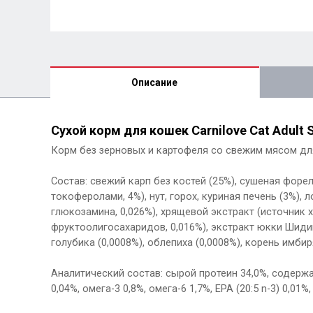
Описание
Сухой корм для кошек Carnilove Cat Adult St
Корм без зерновых и картофеля со свежим мясом дл
Состав: свежий карп без костей (25%), сушеная форе
токоферолами, 4%), нут, горох, куриная печень (3%),
глюкозамина, 0,026%), хрящевой экстракт (источник 
фруктоолигосахаридов, 0,016%), экстракт юкки Шидигера
голубика (0,0008%), облепиха (0,0008%), корень имбир
Аналитический состав: сырой протеин 34,0%, содержан
0,04%, омега-3 0,8%, омега-6 1,7%, EPA (20:5 n-3) 0,01%,