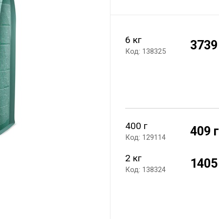
6 кг
3739
Код: 138325
400 г
409 
Код: 129114
2 кг
1405
Код: 138324