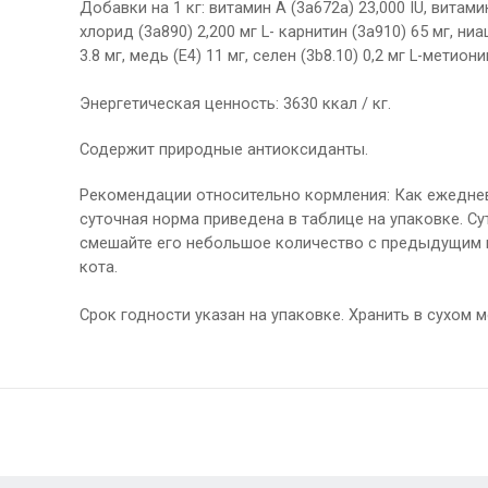
Добавки на 1 кг: витамин А (3a672a) 23,000 IU, витамин
хлорид (3a890) 2,200 мг L- карнитин (3a910) 65 мг, ниа
3.8 мг, медь (E4) 11 мг, селен (3b8.10) 0,2 мг L-метионин 
Энергетическая ценность: 3630 ккал / кг.
Содержит природные антиоксиданты.
Рекомендации относительно кормления: Как ежеднев
суточная норма приведена в таблице на упаковке. Су
смешайте его небольшое количество с предыдущим к
кота.
Срок годности указан на упаковке. Хранить в сухом м