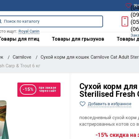
Из
(0
(0
(0
(0
сто ищут:
Royal Canin
Зак
Товары для птиц
Товары для грызунов
Товары д
ек
Carnilove
Сухой корм для кошек Carnilove Cat Adult Steri
sh Carp & Trout 6 кг
Сухой корм для 
при заказе
-15%
через сайт
Sterilised Fresh 
Добавить в избранное
повседневный сухой корм 
кастрированных котов со в
-15% скидка на 